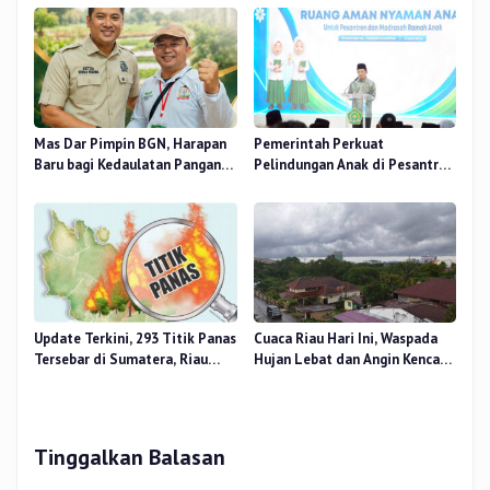
Nur, Besok
Pendidikan
Mas Dar Pimpin BGN, Harapan
Pemerintah Perkuat
Baru bagi Kedaulatan Pangan
Pelindungan Anak di Pesantren
dan Gizi Nasional
dan Madrasah melalui Gernas
RANA
Update Terkini, 293 Titik Panas
Cuaca Riau Hari Ini, Waspada
Tersebar di Sumatera, Riau
Hujan Lebat dan Angin Kencang
Sumbang 14 Titik
di Beberapa Wilayah
Tinggalkan Balasan