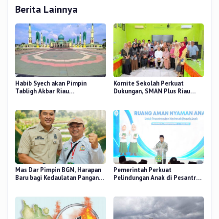
Berita Lainnya
Habib Syech akan Pimpin
Komite Sekolah Perkuat
Tabligh Akbar Riau
Dukungan, SMAN Plus Riau
Bershalawat di Masjid Raya An-
Fokus Tingkatkan Mutu
Nur, Besok
Pendidikan
Mas Dar Pimpin BGN, Harapan
Pemerintah Perkuat
Baru bagi Kedaulatan Pangan
Pelindungan Anak di Pesantren
dan Gizi Nasional
dan Madrasah melalui Gernas
RANA