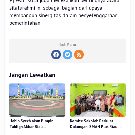
Pj Wali Kota juga menekankan pentingnya acara
silaturahmi ini sebagai bagian dari upaya
membangun sinergitas dalam penyelenggaraan
pemerintahan.
Ikuti Kami
Jangan Lewatkan
Habib Syech akan Pimpin
Komite Sekolah Perkuat
Tabligh Akbar Riau
Dukungan, SMAN Plus Riau
Bershalawat di Masjid Raya An-
Fokus Tingkatkan Mutu