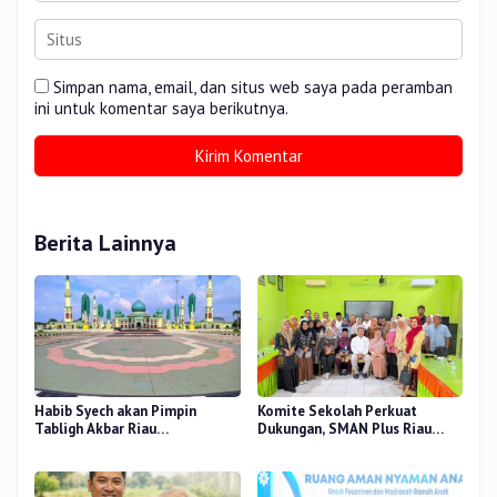
Simpan nama, email, dan situs web saya pada peramban
ini untuk komentar saya berikutnya.
Berita Lainnya
Habib Syech akan Pimpin
Komite Sekolah Perkuat
Tabligh Akbar Riau
Dukungan, SMAN Plus Riau
Bershalawat di Masjid Raya An-
Fokus Tingkatkan Mutu
Nur, Besok
Pendidikan