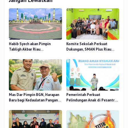
Habib Syech akan Pimpin
Komite Sekolah Perkuat
Tabligh Akbar Riau
Dukungan, SMAN Plus Riau
Bershalawat di Masjid Raya An-
Fokus Tingkatkan Mutu
Nur, Besok
Pendidikan
Mas Dar Pimpin BGN, Harapan
Pemerintah Perkuat
Baru bagi Kedaulatan Pangan
Pelindungan Anak di Pesantren
dan Gizi Nasional
dan Madrasah melalui Gernas
RANA