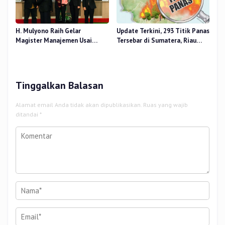
H. Mulyono Raih Gelar
Update Terkini, 293 Titik Panas
Magister Manajemen Usai
Tersebar di Sumatera, Riau
Sidang Tesis Perceived Stress
Sumbang 14 Titik
Terhadap Beban Kerja
Tinggalkan Balasan
Alamat email Anda tidak akan dipublikasikan.
Ruas yang wajib
ditandai
*