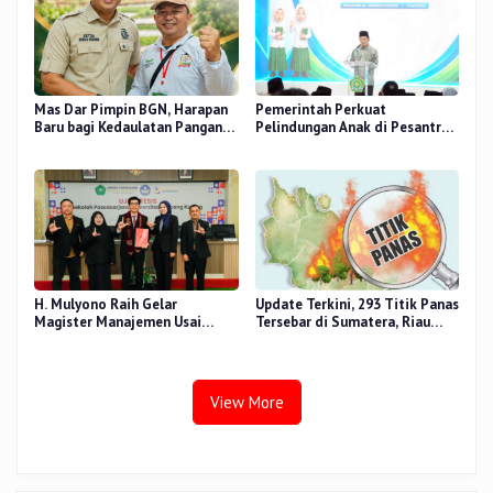
Mas Dar Pimpin BGN, Harapan
Pemerintah Perkuat
Baru bagi Kedaulatan Pangan
Pelindungan Anak di Pesantren
dan Gizi Nasional
dan Madrasah melalui Gernas
RANA
H. Mulyono Raih Gelar
Update Terkini, 293 Titik Panas
Magister Manajemen Usai
Tersebar di Sumatera, Riau
Sidang Tesis Perceived Stress
Sumbang 14 Titik
Terhadap Beban Kerja
View More