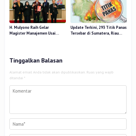
H. Mulyono Raih Gelar
Update Terkini, 293 Titik Panas
Magister Manajemen Usai
Tersebar di Sumatera, Riau
Sidang Tesis Perceived Stress
Sumbang 14 Titik
Terhadap Beban Kerja
Tinggalkan Balasan
Alamat email Anda tidak akan dipublikasikan.
Ruas yang wajib
ditandai
*