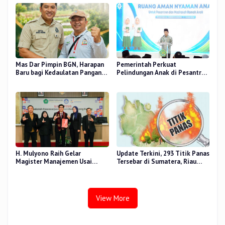
Mas Dar Pimpin BGN, Harapan
Pemerintah Perkuat
Baru bagi Kedaulatan Pangan
Pelindungan Anak di Pesantren
dan Gizi Nasional
dan Madrasah melalui Gernas
RANA
H. Mulyono Raih Gelar
Update Terkini, 293 Titik Panas
Magister Manajemen Usai
Tersebar di Sumatera, Riau
Sidang Tesis Perceived Stress
Sumbang 14 Titik
Terhadap Beban Kerja
View More