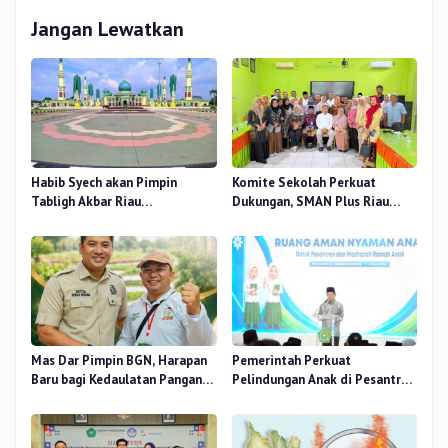
Jangan Lewatkan
Habib Syech akan Pimpin
Komite Sekolah Perkuat
Tabligh Akbar Riau
Dukungan, SMAN Plus Riau
Bershalawat di Masjid Raya An-
Fokus Tingkatkan Mutu
Nur, Besok
Pendidikan
Mas Dar Pimpin BGN, Harapan
Pemerintah Perkuat
Baru bagi Kedaulatan Pangan
Pelindungan Anak di Pesantren
dan Gizi Nasional
dan Madrasah melalui Gernas
RANA