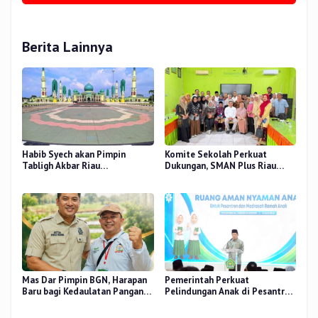
Berita Lainnya
Habib Syech akan Pimpin
Komite Sekolah Perkuat
Tabligh Akbar Riau
Dukungan, SMAN Plus Riau
Bershalawat di Masjid Raya An-
Fokus Tingkatkan Mutu
Nur, Besok
Pendidikan
Mas Dar Pimpin BGN, Harapan
Pemerintah Perkuat
Baru bagi Kedaulatan Pangan
Pelindungan Anak di Pesantren
dan Gizi Nasional
dan Madrasah melalui Gernas
RANA