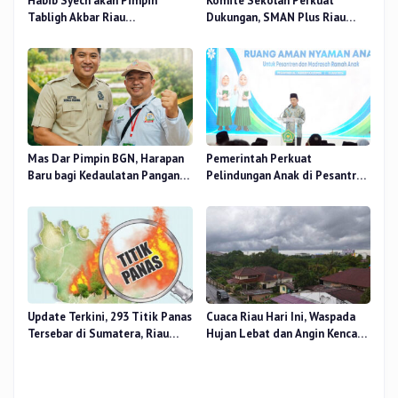
Habib Syech akan Pimpin
Komite Sekolah Perkuat
Tabligh Akbar Riau
Dukungan, SMAN Plus Riau
Bershalawat di Masjid Raya An-
Fokus Tingkatkan Mutu
Nur, Besok
Pendidikan
Mas Dar Pimpin BGN, Harapan
Pemerintah Perkuat
Baru bagi Kedaulatan Pangan
Pelindungan Anak di Pesantren
dan Gizi Nasional
dan Madrasah melalui Gernas
RANA
Update Terkini, 293 Titik Panas
Cuaca Riau Hari Ini, Waspada
Tersebar di Sumatera, Riau
Hujan Lebat dan Angin Kencang
Sumbang 14 Titik
di Beberapa Wilayah