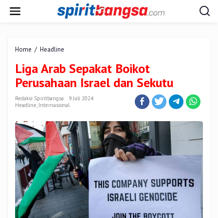
Lewati
ke
konten
Liga
Home
/
Headline
Arab
Liga Arab Sepakat Boikot
Sepakat
Boikot
Perusahaan Israel dan Sekutu
Perusahaan
Israel
Redaksi Spiritbangsa
9 Juli 2024
dan
Headline
,
Internasional
Sekutu