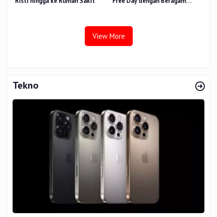
Risti hingga ke Rumah Sakit
Free Day dengan Beragam
Layanan untuk Masyarakat
View More
Tekno