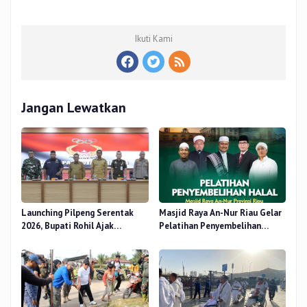
Ikuti Kami
Jangan Lewatkan
Launching Pilpeng Serentak
Masjid Raya An-Nur Riau Gelar
2026, Bupati Rohil Ajak
Pelatihan Penyembelihan
Wujudkan Demokrasi
Kurban, Langsung Praktik dan
Bermartabat
Gratis