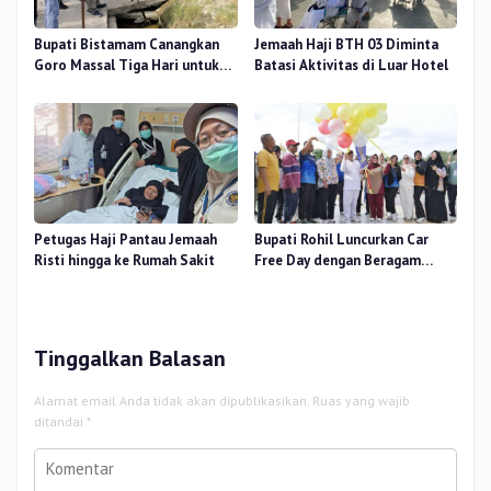
Bupati Bistamam Canangkan
Jemaah Haji BTH 03 Diminta
Goro Massal Tiga Hari untuk
Batasi Aktivitas di Luar Hotel
Cegah DBD
Petugas Haji Pantau Jemaah
Bupati Rohil Luncurkan Car
Risti hingga ke Rumah Sakit
Free Day dengan Beragam
Layanan untuk Masyarakat
Tinggalkan Balasan
Alamat email Anda tidak akan dipublikasikan.
Ruas yang wajib
ditandai
*