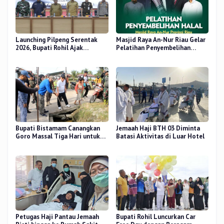
Launching Pilpeng Serentak
Masjid Raya An-Nur Riau Gelar
2026, Bupati Rohil Ajak
Pelatihan Penyembelihan
Wujudkan Demokrasi
Kurban, Langsung Praktik dan
Bermartabat
Gratis
Bupati Bistamam Canangkan
Jemaah Haji BTH 03 Diminta
Goro Massal Tiga Hari untuk
Batasi Aktivitas di Luar Hotel
Cegah DBD
Petugas Haji Pantau Jemaah
Bupati Rohil Luncurkan Car