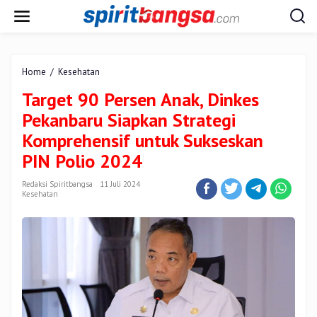
Lewati
ke
konten
Target
Home
/
Kesehatan
90
Target 90 Persen Anak, Dinkes
Persen
Anak,
Pekanbaru Siapkan Strategi
Dinkes
Komprehensif untuk Sukseskan
Pekanbaru
Siapkan
PIN Polio 2024
Strategi
Komprehensif
Redaksi Spiritbangsa
11 Juli 2024
untuk
Kesehatan
Sukseskan
PIN
Polio
2024