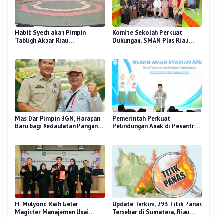
Habib Syech akan Pimpin
Komite Sekolah Perkuat
Tabligh Akbar Riau
Dukungan, SMAN Plus Riau
Bershalawat di Masjid Raya An-
Fokus Tingkatkan Mutu
Nur, Besok
Pendidikan
Mas Dar Pimpin BGN, Harapan
Pemerintah Perkuat
Baru bagi Kedaulatan Pangan
Pelindungan Anak di Pesantren
dan Gizi Nasional
dan Madrasah melalui Gernas
RANA
H. Mulyono Raih Gelar
Update Terkini, 293 Titik Panas
Magister Manajemen Usai
Tersebar di Sumatera, Riau