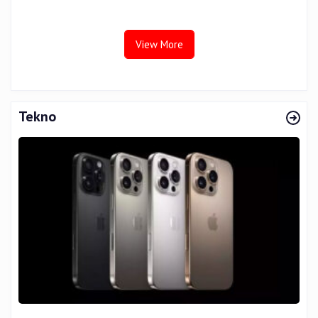
Sidang Tesis Perceived Stress
Sumbang 14 Titik
Terhadap Beban Kerja
View More
Tekno