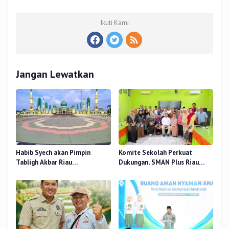
Ikuti Kami
Jangan Lewatkan
Habib Syech akan Pimpin
Komite Sekolah Perkuat
Tabligh Akbar Riau
Dukungan, SMAN Plus Riau
Bershalawat di Masjid Raya An-
Fokus Tingkatkan Mutu
Nur, Besok
Pendidikan