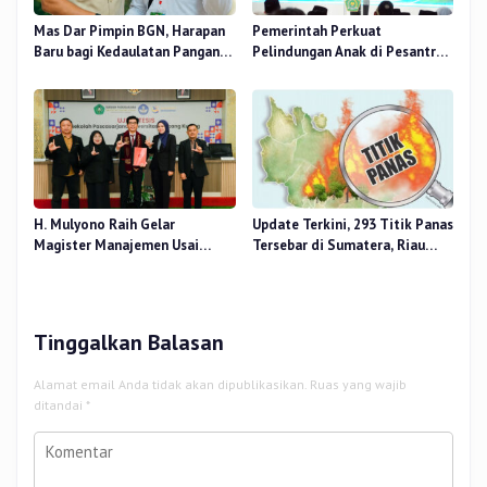
Mas Dar Pimpin BGN, Harapan
Pemerintah Perkuat
Baru bagi Kedaulatan Pangan
Pelindungan Anak di Pesantren
dan Gizi Nasional
dan Madrasah melalui Gernas
RANA
H. Mulyono Raih Gelar
Update Terkini, 293 Titik Panas
Magister Manajemen Usai
Tersebar di Sumatera, Riau
Sidang Tesis Perceived Stress
Sumbang 14 Titik
Terhadap Beban Kerja
Tinggalkan Balasan
Alamat email Anda tidak akan dipublikasikan.
Ruas yang wajib
ditandai
*