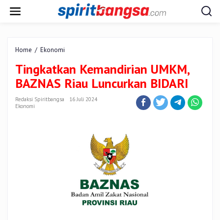
Lewati
ke
konten
Tingkatkan
Home
/
Ekonomi
Kemandirian
Tingkatkan Kemandirian UMKM,
UMKM,
BAZNAS
BAZNAS Riau Luncurkan BIDARI
Riau
Luncurkan
Redaksi Spiritbangsa
16 Juli 2024
BIDARI
Ekonomi