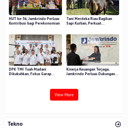
HUT ke-56, Jamkrindo Perluas
Tani Merdeka Riau Bagikan
Kontribusi bagi Perekonomian
Sapi Kurban, Perkuat
Kepedulian Sosial
DPK TMI Tuah Madani
Kinerja Keuangan Terjaga,
Dikukuhkan, Fokus Garap
Jamkrindo Perluas Dukungan
Ketahanan Pangan Urban
bagi UMKM dan Koperasi
View More
Tekno