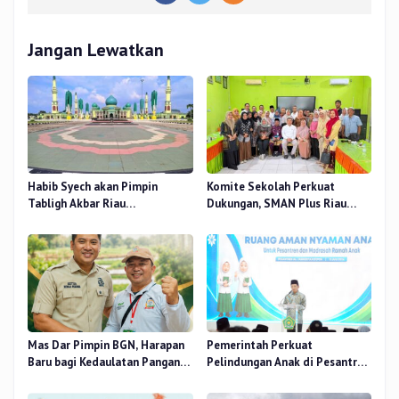
Jangan Lewatkan
Habib Syech akan Pimpin
Komite Sekolah Perkuat
Tabligh Akbar Riau
Dukungan, SMAN Plus Riau
Bershalawat di Masjid Raya An-
Fokus Tingkatkan Mutu
Nur, Besok
Pendidikan
Mas Dar Pimpin BGN, Harapan
Pemerintah Perkuat
Baru bagi Kedaulatan Pangan
Pelindungan Anak di Pesantren
dan Gizi Nasional
dan Madrasah melalui Gernas
RANA