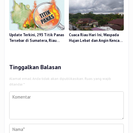
Update Terkini, 293 Titik Panas
Cuaca Riau Hari Ini, Waspada
Tersebar di Sumatera, Riau
Hujan Lebat dan Angin Kencang
Sumbang 14 Titik
di Beberapa Wilayah
Tinggalkan Balasan
Alamat email Anda tidak akan dipublikasikan.
Ruas yang wajib
ditandai
*