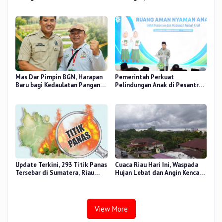
Bershalawat di Masjid Raya An-
Fokus Tingkatkan Mutu
Nur, Besok
Pendidikan
Mas Dar Pimpin BGN, Harapan
Pemerintah Perkuat
Baru bagi Kedaulatan Pangan
Pelindungan Anak di Pesantren
dan Gizi Nasional
dan Madrasah melalui Gernas
RANA
Update Terkini, 293 Titik Panas
Cuaca Riau Hari Ini, Waspada
Tersebar di Sumatera, Riau
Hujan Lebat dan Angin Kencang
Sumbang 14 Titik
di Beberapa Wilayah
View More