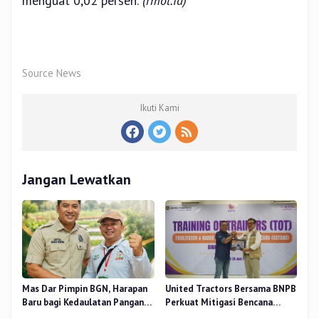
menguat 0,02 persen.
(rmol.id)
Source News
Ikuti Kami
Jangan Lewatkan
Mas Dar Pimpin BGN, Harapan
United Tractors Bersama BNPB
Baru bagi Kedaulatan Pangan
Perkuat Mitigasi Bencana
dan Gizi Nasional
Berbasis Desa