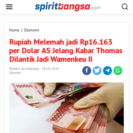
Lewati
ke
konten
Rupiah
Home
/
Ekonomi
Melemah
Rupiah Melemah jadi Rp16.163
jadi
Rp16.163
per Dolar AS Jelang Kabar Thomas
per
Dilantik Jadi Wamenkeu II
Dolar
AS
Redaksi Spiritbangsa
18 Juli 2024
Jelang
Ekonomi
Kabar
Thomas
Dilantik
Jadi
Wamenkeu
II