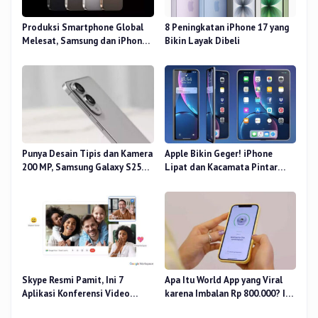
Produksi Smartphone Global
8 Peningkatan iPhone 17 yang
Melesat, Samsung dan iPhone
Bikin Layak Dibeli
Masih Perkasa
Punya Desain Tipis dan Kamera
Apple Bikin Geger! iPhone
200 MP, Samsung Galaxy S25
Lipat dan Kacamata Pintar
Edge Dirilis
Siap Rilis
Skype Resmi Pamit, Ini 7
Apa Itu World App yang Viral
Aplikasi Konferensi Video
karena Imbalan Rp 800.000? Ini
Penggantinya
Pemiliknya