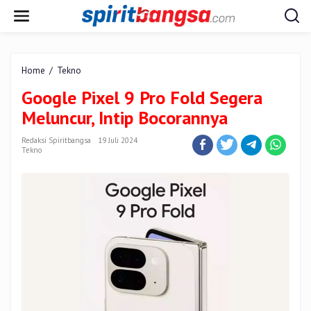
Lewati
ke
konten
Google
Home
/
Tekno
Pixel
Google Pixel 9 Pro Fold Segera
9
Pro
Meluncur, Intip Bocorannya
Fold
Segera
Redaksi Spiritbangsa
19 Juli 2024
Meluncur,
Tekno
Intip
Bocorannya