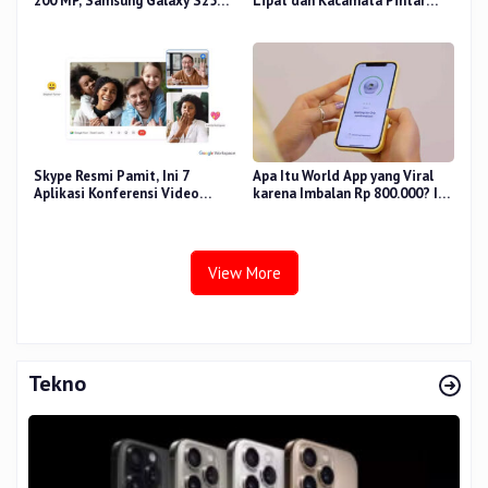
200 MP, Samsung Galaxy S25
Lipat dan Kacamata Pintar
Edge Dirilis
Siap Rilis
Skype Resmi Pamit, Ini 7
Apa Itu World App yang Viral
Aplikasi Konferensi Video
karena Imbalan Rp 800.000? Ini
Penggantinya
Pemiliknya
View More
Tekno