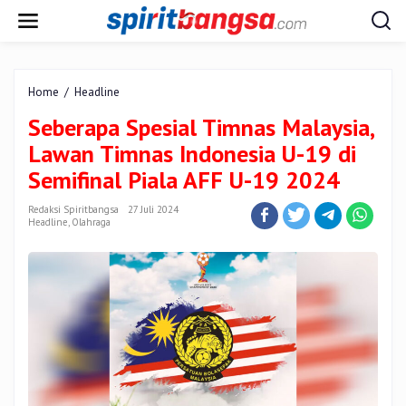
Lewati
ke
konten
Seberapa
Home
/
Headline
Spesial
Seberapa Spesial Timnas Malaysia,
Timnas
Malaysia,
Lawan Timnas Indonesia U-19 di
Lawan
Semifinal Piala AFF U-19 2024
Timnas
Indonesia
Redaksi Spiritbangsa
27 Juli 2024
U-
Headline
,
Olahraga
19
di
Semifinal
Piala
AFF
U-
19
2024