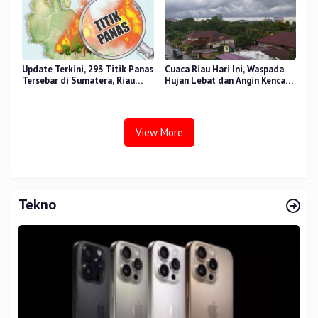
Update Terkini, 293 Titik Panas
Cuaca Riau Hari Ini, Waspada
Tersebar di Sumatera, Riau
Hujan Lebat dan Angin Kencang
Sumbang 14 Titik
di Beberapa Wilayah
View More
Tekno