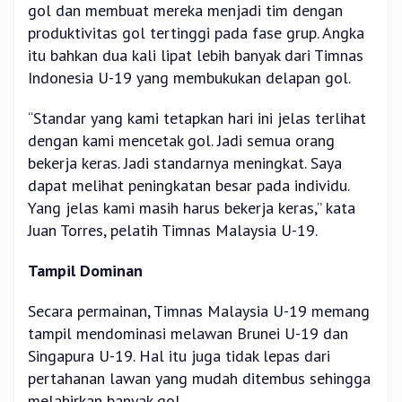
gol dan membuat mereka menjadi tim dengan
produktivitas gol tertinggi pada fase grup. Angka
itu bahkan dua kali lipat lebih banyak dari Timnas
Indonesia U-19 yang membukukan delapan gol.
“Standar yang kami tetapkan hari ini jelas terlihat
dengan kami mencetak gol. Jadi semua orang
bekerja keras. Jadi standarnya meningkat. Saya
dapat melihat peningkatan besar pada individu.
Yang jelas kami masih harus bekerja keras,” kata
Juan Torres, pelatih Timnas Malaysia U-19.
Tampil Dominan
Secara permainan, Timnas Malaysia U-19 memang
tampil mendominasi melawan Brunei U-19 dan
Singapura U-19. Hal itu juga tidak lepas dari
pertahanan lawan yang mudah ditembus sehingga
melahirkan banyak gol.