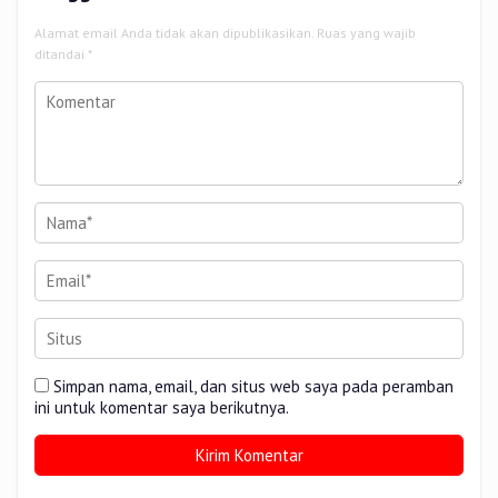
Alamat email Anda tidak akan dipublikasikan.
Ruas yang wajib
ditandai
*
Simpan nama, email, dan situs web saya pada peramban
ini untuk komentar saya berikutnya.