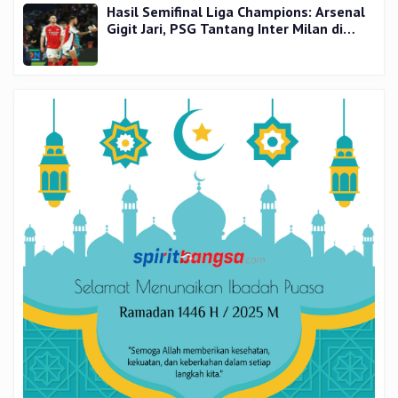
Hasil Semifinal Liga Champions: Arsenal
Gigit Jari, PSG Tantang Inter Milan di
Final