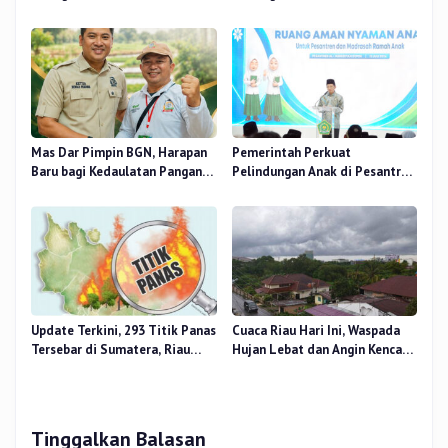
Bershalawat di Masjid Raya An-
Fokus Tingkatkan Mutu
Nur, Besok
Pendidikan
Mas Dar Pimpin BGN, Harapan
Pemerintah Perkuat
Baru bagi Kedaulatan Pangan
Pelindungan Anak di Pesantren
dan Gizi Nasional
dan Madrasah melalui Gernas
RANA
Update Terkini, 293 Titik Panas
Cuaca Riau Hari Ini, Waspada
Tersebar di Sumatera, Riau
Hujan Lebat dan Angin Kencang
Sumbang 14 Titik
di Beberapa Wilayah
Tinggalkan Balasan