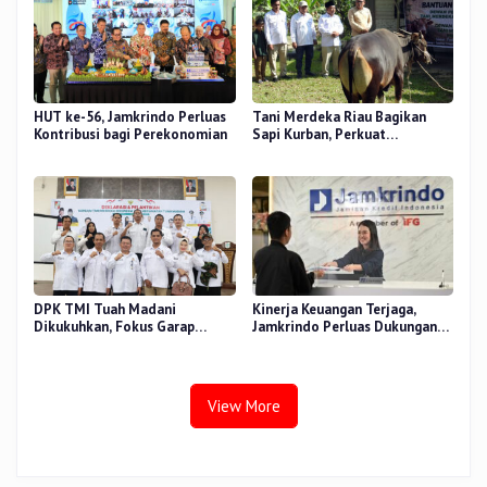
HUT ke-56, Jamkrindo Perluas
Tani Merdeka Riau Bagikan
Kontribusi bagi Perekonomian
Sapi Kurban, Perkuat
Kepedulian Sosial
DPK TMI Tuah Madani
Kinerja Keuangan Terjaga,
Dikukuhkan, Fokus Garap
Jamkrindo Perluas Dukungan
Ketahanan Pangan Urban
bagi UMKM dan Koperasi
View More