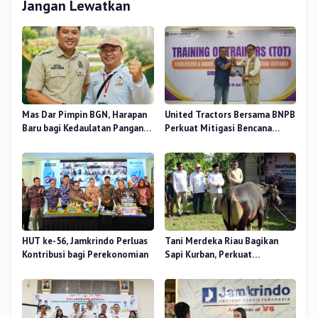
Jangan Lewatkan
Mas Dar Pimpin BGN, Harapan
United Tractors Bersama BNPB
Baru bagi Kedaulatan Pangan
Perkuat Mitigasi Bencana
dan Gizi Nasional
Berbasis Desa
HUT ke-56, Jamkrindo Perluas
Tani Merdeka Riau Bagikan
Kontribusi bagi Perekonomian
Sapi Kurban, Perkuat
Kepedulian Sosial