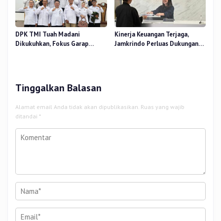
DPK TMI Tuah Madani
Kinerja Keuangan Terjaga,
Dikukuhkan, Fokus Garap
Jamkrindo Perluas Dukungan
Ketahanan Pangan Urban
bagi UMKM dan Koperasi
Tinggalkan Balasan
Alamat email Anda tidak akan dipublikasikan.
Ruas yang wajib
ditandai
*