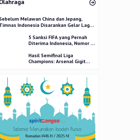
Olahraga
Sebelum Melawan China dan Jepang,
Timnas Indonesia Disarankan Gelar Laga
Uji Coba
5 Sanksi FIFA yang Pernah
Diterima Indonesia, Nomor 1
Terparah
Hasil Semifinal Liga
Champions: Arsenal Gigit
Jari, PSG Tantang Inter Milan
di Final