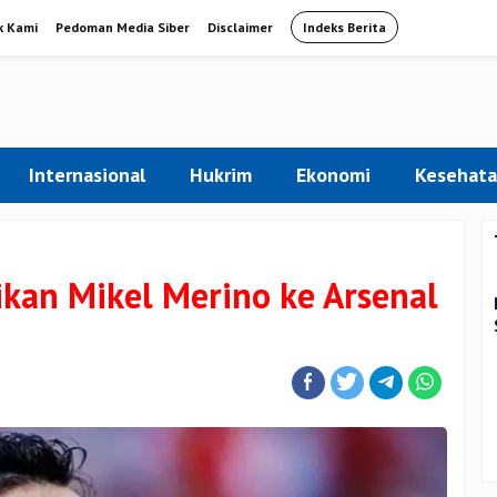
k Kami
Pedoman Media Siber
Disclaimer
Indeks Berita
Internasional
Hukrim
Ekonomi
Kesehat
ikan Mikel Merino ke Arsenal