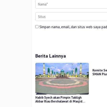
Simpan nama, email, dan situs web saya pa
Berita Lainnya
Komite Se
SMAN Plus
Mutu Pend
Habib Syech akan Pimpin Tabligh
Akbar Riau Bershalawat di Masjid
Raya An-Nur, Besok