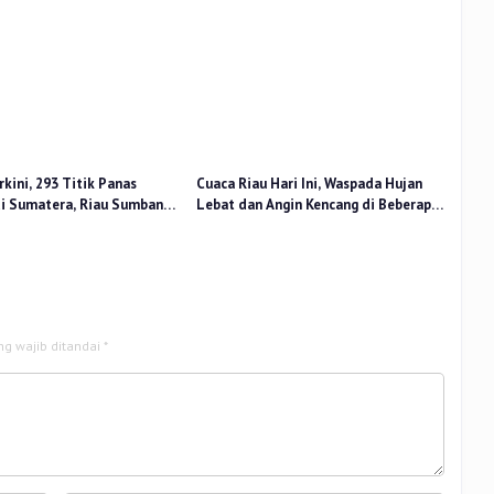
idikan
Nasional
kini, 293 Titik Panas
Cuaca Riau Hari Ini, Waspada Hujan
di Sumatera, Riau Sumbang
Lebat dan Angin Kencang di Beberapa
Wilayah
ng wajib ditandai
*