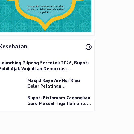
Kesehatan
Launching Pilpeng Serentak 2026, Bupati
Rohil Ajak Wujudkan Demokrasi
Bermartabat
Masjid Raya An-Nur Riau
Gelar Pelatihan
Penyembelihan Kurban,
Langsung Praktik dan Gratis
Bupati Bistamam Canangkan
Goro Massal Tiga Hari untuk
Cegah DBD