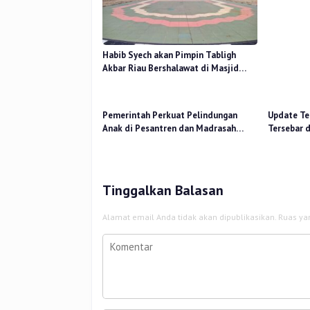
Mutu Pend
Habib Syech akan Pimpin Tabligh
Akbar Riau Bershalawat di Masjid
Raya An-Nur, Besok
Pemerintah Perkuat Pelindungan
Update Ter
Anak di Pesantren dan Madrasah
Tersebar 
melalui Gernas RANA
14 Titik
Tinggalkan Balasan
Alamat email Anda tidak akan dipublikasikan.
Ruas ya