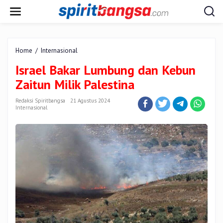
Lewati
ke
konten
Israel
Home
/
Internasional
Bakar
Israel Bakar Lumbung dan Kebun
Lumbung
dan
Zaitun Milik Palestina
Kebun
Zaitun
Redaksi Spiritbangsa
21 Agustus 2024
Milik
Internasional
Palestina