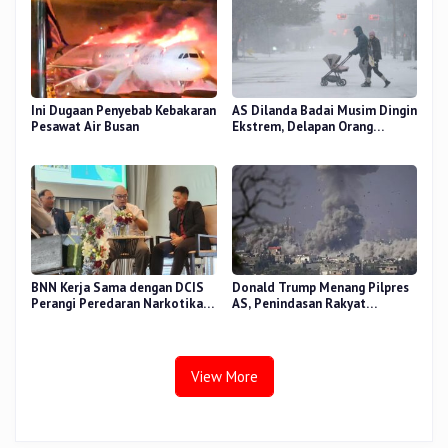
Ini Dugaan Penyebab Kebakaran
AS Dilanda Badai Musim Dingin
Pesawat Air Busan
Ekstrem, Delapan Orang
Dilaporkan Tewas
BNN Kerja Sama dengan DCIS
Donald Trump Menang Pilpres
Perangi Peredaran Narkotika
AS, Penindasan Rakyat
Antar Negara
Palestina oleh Israel Akan
Meningkat
View More