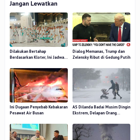
Jangan Lewatkan
Dilakukan Bertahap
Dialog Memanas, Trump dan
Berdasarkan Kloter, Ini Jadwal
Zelensky Ribut di Gedung Putih
Pemulangan Jemaah Haji Riau
Ini Dugaan Penyebab Kebakaran
AS Dilanda Badai Musim Dingin
Pesawat Air Busan
Ekstrem, Delapan Orang
Dilaporkan Tewas