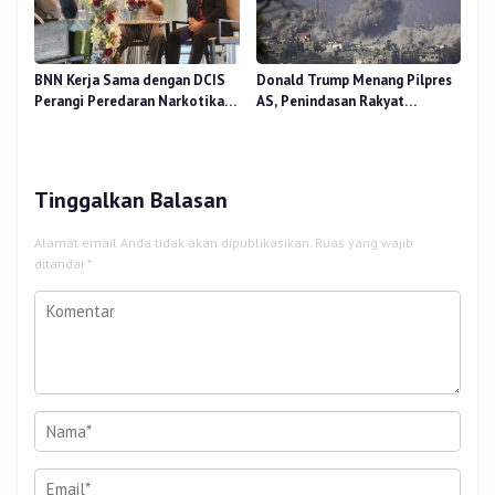
BNN Kerja Sama dengan DCIS
Donald Trump Menang Pilpres
Perangi Peredaran Narkotika
AS, Penindasan Rakyat
Antar Negara
Palestina oleh Israel Akan
Meningkat
Tinggalkan Balasan
Alamat email Anda tidak akan dipublikasikan.
Ruas yang wajib
ditandai
*