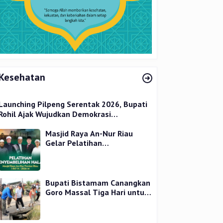
Kesehatan
Launching Pilpeng Serentak 2026, Bupati
Rohil Ajak Wujudkan Demokrasi
Bermartabat
Masjid Raya An-Nur Riau
Gelar Pelatihan
Penyembelihan Kurban,
Langsung Praktik dan Gratis
Bupati Bistamam Canangkan
Goro Massal Tiga Hari untuk
Cegah DBD