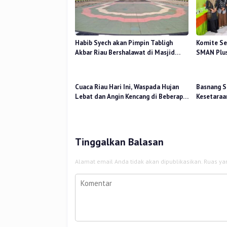
Habib Syech akan Pimpin Tabligh
Komite Se
Akbar Riau Bershalawat di Masjid
SMAN Plus
Raya An-Nur, Besok
Mutu Pend
Cuaca Riau Hari Ini, Waspada Hujan
Basnang S
Lebat dan Angin Kencang di Beberapa
Kesetaraa
Wilayah
2025 Perk
Tinggalkan Balasan
Alamat email Anda tidak akan dipublikasikan.
Ruas ya