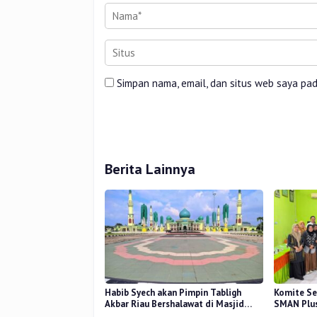
Simpan nama, email, dan situs web saya pa
Berita Lainnya
Habib Syech akan Pimpin Tabligh
Komite Se
Akbar Riau Bershalawat di Masjid
SMAN Plus
Raya An-Nur, Besok
Mutu Pend