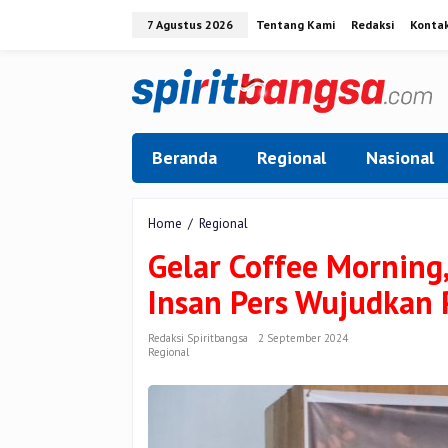
Lewati
7 Agustus 2026
Tentang Kami
Redaksi
Konta
ke
konten
Beranda
Regional
Nasional
Gelar
Home
/
Regional
Coffee
Gelar Coffee Morning
Morning,
Kapolres
Insan Pers Wujudkan
Kuansing
Ajak
Insan
Redaksi Spiritbangsa
2 September 2024
Regional
Pers
Wujudkan
Pemilu
Damai
2024