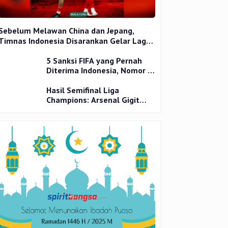
Sebelum Melawan China dan Jepang,
Timnas Indonesia Disarankan Gelar Laga
Uji Coba
5 Sanksi FIFA yang Pernah
Diterima Indonesia, Nomor 1
Terparah
Hasil Semifinal Liga
Champions: Arsenal Gigit
Jari, PSG Tantang Inter Milan
di Final