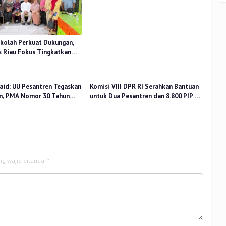
Perceived Stress Terhadap Beban
Kerja
kolah Perkuat Dukungan,
 Riau Fokus Tingkatkan
idikan
aid: UU Pesantren Tegaskan
Komisi VIII DPR RI Serahkan Bantuan
n, PMA Nomor 30 Tahun
untuk Dua Pesantren dan 8.800 PIP di
uat Tata Kelola
Riau
ng wajib ditandai
*