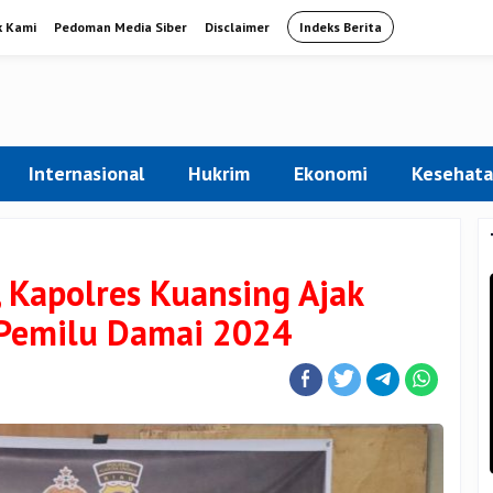
k Kami
Pedoman Media Siber
Disclaimer
Indeks Berita
Internasional
Hukrim
Ekonomi
Kesehat
, Kapolres Kuansing Ajak
 Pemilu Damai 2024