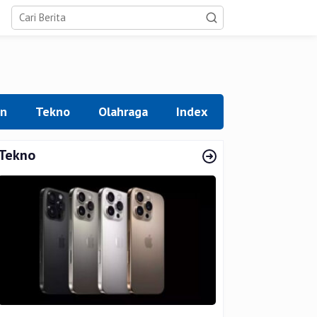
an
Tekno
Olahraga
Index
Tekno