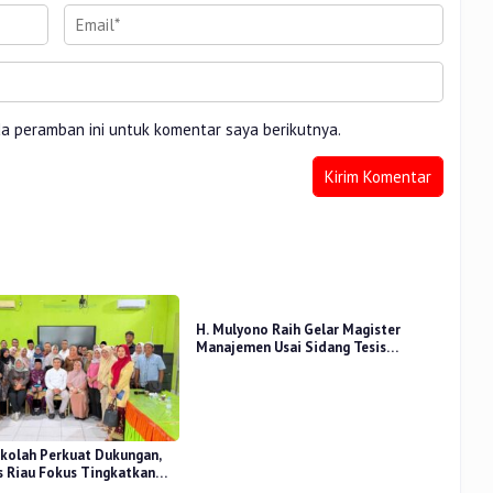
da peramban ini untuk komentar saya berikutnya.
H. Mulyono Raih Gelar Magister
Manajemen Usai Sidang Tesis
Perceived Stress Terhadap Beban
Kerja
kolah Perkuat Dukungan,
 Riau Fokus Tingkatkan
idikan