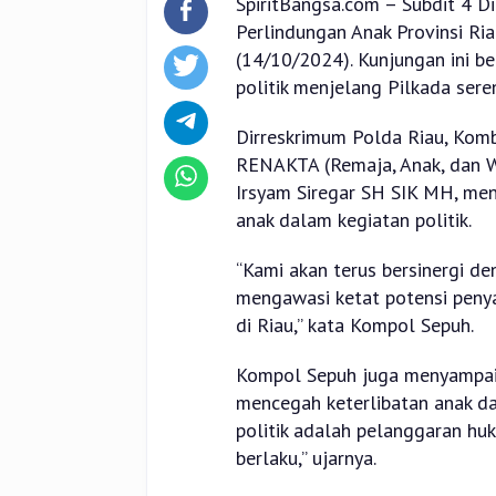
SpiritBangsa.com – Subdit 4 
Perlindungan Anak Provinsi Ria
(14/10/2024). Kunjungan ini b
politik menjelang Pilkada seren
Dirreskrimum Polda Riau, Komb
RENAKTA (Remaja, Anak, dan W
Irsyam Siregar SH SIK MH, men
anak dalam kegiatan politik.
“Kami akan terus bersinergi d
mengawasi ketat potensi penya
di Riau,” kata Kompol Sepuh.
Kompol Sepuh juga menyampaika
mencegah keterlibatan anak dal
politik adalah pelanggaran hu
berlaku,” ujarnya.