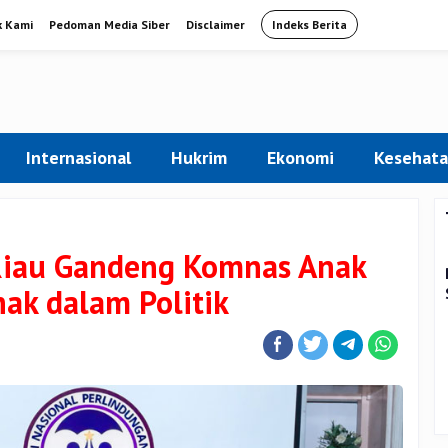
k Kami
Pedoman Media Siber
Disclaimer
Indeks Berita
Internasional
Hukrim
Ekonomi
Kesehat
Riau Gandeng Komnas Anak
nak dalam Politik