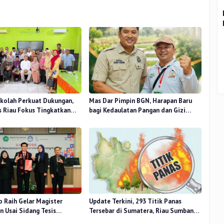
kolah Perkuat Dukungan,
Mas Dar Pimpin BGN, Harapan Baru
 Riau Fokus Tingkatkan
bagi Kedaulatan Pangan dan Gizi
idikan
Nasional
o Raih Gelar Magister
Update Terkini, 293 Titik Panas
 Usai Sidang Tesis
Tersebar di Sumatera, Riau Sumbang
 Stress Terhadap Beban
14 Titik