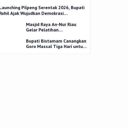
Launching Pilpeng Serentak 2026, Bupati
Rohil Ajak Wujudkan Demokrasi
Bermartabat
Masjid Raya An-Nur Riau
Gelar Pelatihan
Penyembelihan Kurban,
Langsung Praktik dan Gratis
Bupati Bistamam Canangkan
Goro Massal Tiga Hari untuk
Cegah DBD