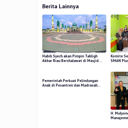
Berita Lainnya
Habib Syech akan Pimpin Tabligh
Komite Se
Akbar Riau Bershalawat di Masjid
SMAN Plus
Raya An-Nur, Besok
Mutu Pend
Pemerintah Perkuat Pelindungan
Anak di Pesantren dan Madrasah
melalui Gernas RANA
H. Mulyon
Manajemen
Perceived
Kerja