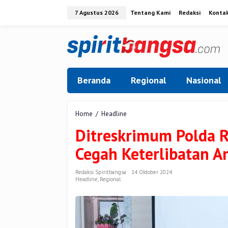
Lewati
7 Agustus 2026
Tentang Kami
Redaksi
Konta
ke
konten
Beranda
Regional
Nasional
Ditreskrimum
Home
/
Headline
Polda
Ditreskrimum Polda 
Riau
Gandeng
Cegah Keterlibatan A
Komnas
Anak
Cegah
Redaksi Spiritbangsa
14 Oktober 2024
Headline
,
Regional
Keterlibatan
Anak
dalam
Politik