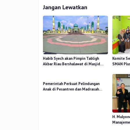
Jangan Lewatkan
Habib Syech akan Pimpin Tabligh
Komite Se
Akbar Riau Bershalawat di Masjid
SMAN Plus
Raya An-Nur, Besok
Mutu Pend
Pemerintah Perkuat Pelindungan
Anak di Pesantren dan Madrasah
melalui Gernas RANA
H. Mulyon
Manajemen
Perceived