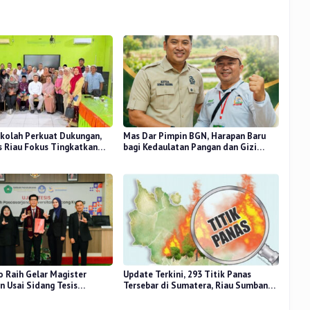
kolah Perkuat Dukungan,
Mas Dar Pimpin BGN, Harapan Baru
 Riau Fokus Tingkatkan
bagi Kedaulatan Pangan dan Gizi
idikan
Nasional
o Raih Gelar Magister
Update Terkini, 293 Titik Panas
 Usai Sidang Tesis
Tersebar di Sumatera, Riau Sumbang
 Stress Terhadap Beban
14 Titik