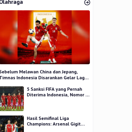
Olahraga
Sebelum Melawan China dan Jepang,
Timnas Indonesia Disarankan Gelar Laga
Uji Coba
5 Sanksi FIFA yang Pernah
Diterima Indonesia, Nomor 1
Terparah
Hasil Semifinal Liga
Champions: Arsenal Gigit
Jari, PSG Tantang Inter Milan