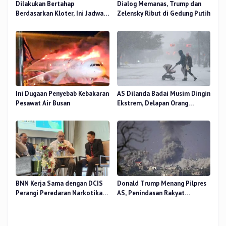
Dilakukan Bertahap
Dialog Memanas, Trump dan
Berdasarkan Kloter, Ini Jadwal
Zelensky Ribut di Gedung Putih
Pemulangan Jemaah Haji Riau
Ini Dugaan Penyebab Kebakaran
AS Dilanda Badai Musim Dingin
Pesawat Air Busan
Ekstrem, Delapan Orang
Dilaporkan Tewas
BNN Kerja Sama dengan DCIS
Donald Trump Menang Pilpres
Perangi Peredaran Narkotika
AS, Penindasan Rakyat
Antar Negara
Palestina oleh Israel Akan
Meningkat