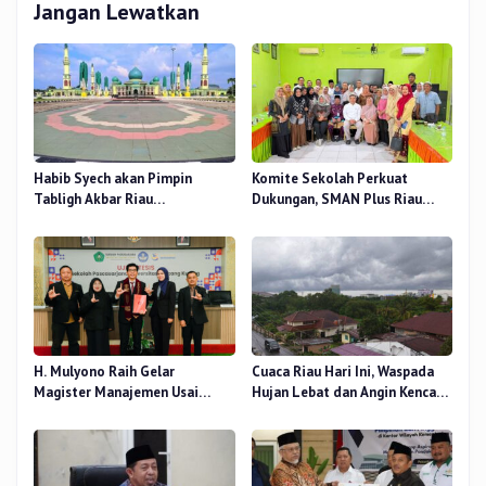
Jangan Lewatkan
Habib Syech akan Pimpin
Komite Sekolah Perkuat
Tabligh Akbar Riau
Dukungan, SMAN Plus Riau
Bershalawat di Masjid Raya An-
Fokus Tingkatkan Mutu
Nur, Besok
Pendidikan
H. Mulyono Raih Gelar
Cuaca Riau Hari Ini, Waspada
Magister Manajemen Usai
Hujan Lebat dan Angin Kencang
Sidang Tesis Perceived Stress
di Beberapa Wilayah
Terhadap Beban Kerja