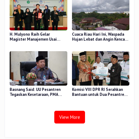
H. Mulyono Raih Gelar
Cuaca Riau Hari Ini, Waspada
Magister Manajemen Usai
Hujan Lebat dan Angin Kencang
Sidang Tesis Perceived Stress
di Beberapa Wilayah
Terhadap Beban Kerja
Basnang Said: UU Pesantren
Komisi VIII DPR RI Serahkan
Tegaskan Kesetaraan, PMA
Bantuan untuk Dua Pesantren
Nomor 30 Tahun 2025 Perkuat
dan 8.800 PIP di Riau
Tata Kelola
View More