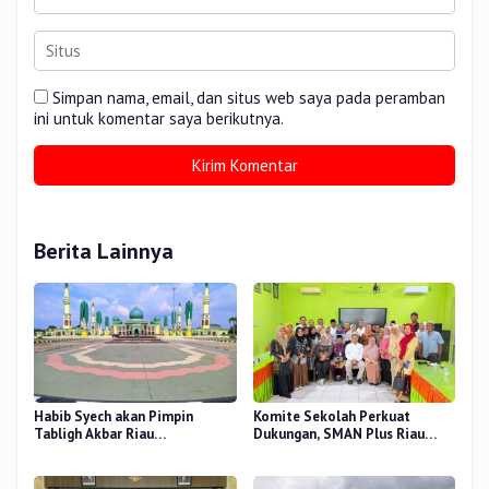
Simpan nama, email, dan situs web saya pada peramban
ini untuk komentar saya berikutnya.
Berita Lainnya
Habib Syech akan Pimpin
Komite Sekolah Perkuat
Tabligh Akbar Riau
Dukungan, SMAN Plus Riau
Bershalawat di Masjid Raya An-
Fokus Tingkatkan Mutu
Nur, Besok
Pendidikan