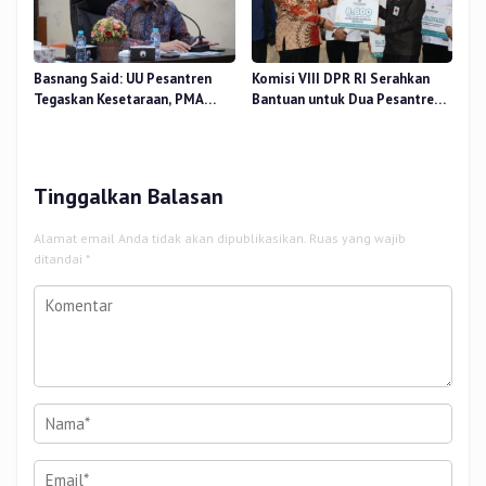
Basnang Said: UU Pesantren
Komisi VIII DPR RI Serahkan
Tegaskan Kesetaraan, PMA
Bantuan untuk Dua Pesantren
Nomor 30 Tahun 2025 Perkuat
dan 8.800 PIP di Riau
Tata Kelola
Tinggalkan Balasan
Alamat email Anda tidak akan dipublikasikan.
Ruas yang wajib
ditandai
*