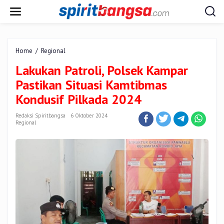
Lewati
ke
konten
Lakukan
Home
/
Regional
Patroli,
Lakukan Patroli, Polsek Kampar
Polsek
Kampar
Pastikan Situasi Kamtibmas
Pastikan
Kondusif Pilkada 2024
Situasi
Kamtibmas
Redaksi Spiritbangsa
6 Oktober 2024
Kondusif
Regional
Pilkada
2024