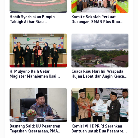
Habib Syech akan Pimpin
Komite Sekolah Perkuat
Tabligh Akbar Riau
Dukungan, SMAN Plus Riau
Bershalawat di Masjid Raya An-
Fokus Tingkatkan Mutu
Nur, Besok
Pendidikan
H. Mulyono Raih Gelar
Cuaca Riau Hari Ini, Waspada
Magister Manajemen Usai
Hujan Lebat dan Angin Kencang
Sidang Tesis Perceived Stress
di Beberapa Wilayah
Terhadap Beban Kerja
Basnang Said: UU Pesantren
Komisi VIII DPR RI Serahkan
Tegaskan Kesetaraan, PMA
Bantuan untuk Dua Pesantren
Nomor 30 Tahun 2025 Perkuat
dan 8.800 PIP di Riau