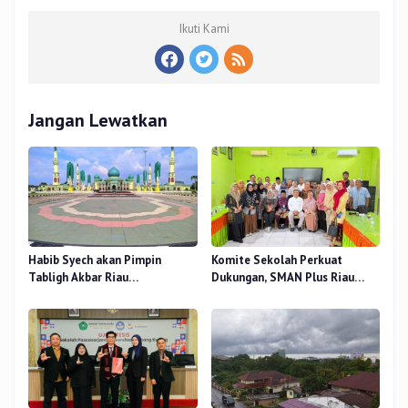
Ikuti Kami
Jangan Lewatkan
Habib Syech akan Pimpin
Komite Sekolah Perkuat
Tabligh Akbar Riau
Dukungan, SMAN Plus Riau
Bershalawat di Masjid Raya An-
Fokus Tingkatkan Mutu
Nur, Besok
Pendidikan