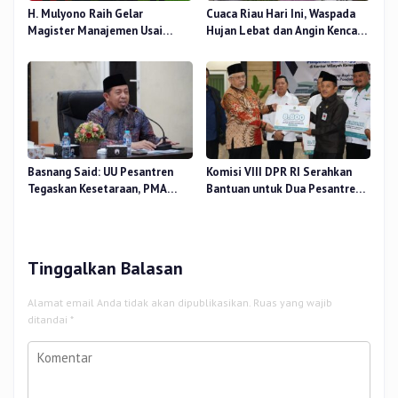
H. Mulyono Raih Gelar
Cuaca Riau Hari Ini, Waspada
Magister Manajemen Usai
Hujan Lebat dan Angin Kencang
Sidang Tesis Perceived Stress
di Beberapa Wilayah
Terhadap Beban Kerja
Basnang Said: UU Pesantren
Komisi VIII DPR RI Serahkan
Tegaskan Kesetaraan, PMA
Bantuan untuk Dua Pesantren
Nomor 30 Tahun 2025 Perkuat
dan 8.800 PIP di Riau
Tata Kelola
Tinggalkan Balasan
Alamat email Anda tidak akan dipublikasikan.
Ruas yang wajib
ditandai
*