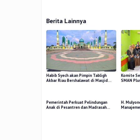
Berita Lainnya
Habib Syech akan Pimpin Tabligh
Komite Se
Akbar Riau Bershalawat di Masjid
SMAN Plus
Raya An-Nur, Besok
Mutu Pend
Pemerintah Perkuat Pelindungan
H. Mulyon
Anak di Pesantren dan Madrasah
Manajemen
melalui Gernas RANA
Perceived
Kerja