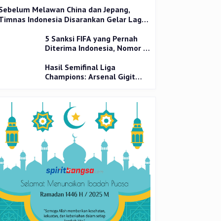
Sebelum Melawan China dan Jepang,
Timnas Indonesia Disarankan Gelar Laga
Uji Coba
5 Sanksi FIFA yang Pernah
Diterima Indonesia, Nomor 1
Terparah
Hasil Semifinal Liga
Champions: Arsenal Gigit
Jari, PSG Tantang Inter Milan
di Final