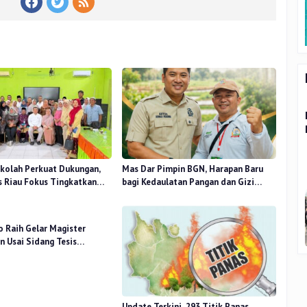
kolah Perkuat Dukungan,
Mas Dar Pimpin BGN, Harapan Baru
 Riau Fokus Tingkatkan
bagi Kedaulatan Pangan dan Gizi
idikan
Nasional
o Raih Gelar Magister
 Usai Sidang Tesis
 Stress Terhadap Beban
Update Terkini, 293 Titik Panas