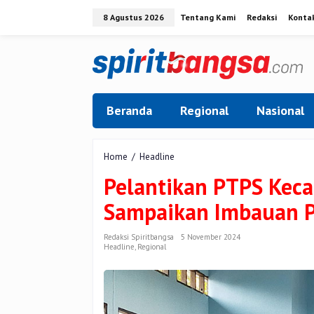
Lewati
8 Agustus 2026
Tentang Kami
Redaksi
Konta
ke
konten
Beranda
Regional
Nasional
Pelantikan
Home
/
Headline
PTPS
Pelantikan PTPS Keca
Kecamatan
Kandis,
Sampaikan Imbauan Pi
Kapolsek
Sampaikan
Imbauan
Redaksi Spiritbangsa
5 November 2024
Headline
,
Regional
Pilkada
dan
Jaga
Netralitas