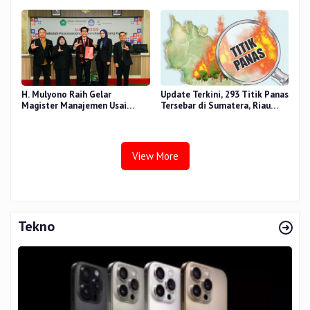
RANA
H. Mulyono Raih Gelar
Update Terkini, 293 Titik Panas
Magister Manajemen Usai
Tersebar di Sumatera, Riau
Sidang Tesis Perceived Stress
Sumbang 14 Titik
Terhadap Beban Kerja
View More
Tekno