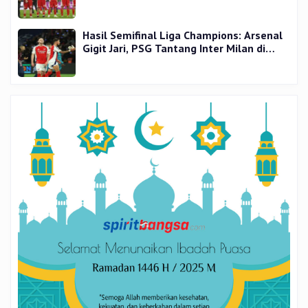
Hasil Semifinal Liga Champions: Arsenal
Gigit Jari, PSG Tantang Inter Milan di
Final