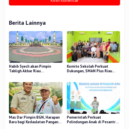
Berita Lainnya
Habib Syech akan Pimpin
Komite Sekolah Perkuat
Tabligh Akbar Riau
Dukungan, SMAN Plus Riau
Bershalawat di Masjid Raya An-
Fokus Tingkatkan Mutu
Nur, Besok
Pendidikan
Mas Dar Pimpin BGN, Harapan
Pemerintah Perkuat
Baru bagi Kedaulatan Pangan
Pelindungan Anak di Pesantren
dan Gizi Nasional
dan Madrasah melalui Gernas