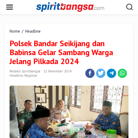
Lewati
ke
konten
Polsek
Home
/
Headline
Bandar
Polsek Bandar Seikijang dan
Seikijang
dan
Babinsa Gelar Sambang Warga
Babinsa
Jelang Pilkada 2024
Gelar
Sambang
Redaksi Spiritbangsa
11 November 2024
Warga
Headline
,
Regional
Jelang
Pilkada
2024