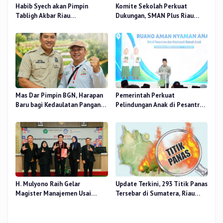
Habib Syech akan Pimpin
Komite Sekolah Perkuat
Tabligh Akbar Riau
Dukungan, SMAN Plus Riau
Bershalawat di Masjid Raya An-
Fokus Tingkatkan Mutu
Nur, Besok
Pendidikan
Mas Dar Pimpin BGN, Harapan
Pemerintah Perkuat
Baru bagi Kedaulatan Pangan
Pelindungan Anak di Pesantren
dan Gizi Nasional
dan Madrasah melalui Gernas
RANA
H. Mulyono Raih Gelar
Update Terkini, 293 Titik Panas
Magister Manajemen Usai
Tersebar di Sumatera, Riau
Sidang Tesis Perceived Stress
Sumbang 14 Titik
Terhadap Beban Kerja