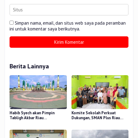
Simpan nama, email, dan situs web saya pada peramban
ini untuk komentar saya berikutnya.
Berita Lainnya
Habib Syech akan Pimpin
Komite Sekolah Perkuat
Tabligh Akbar Riau
Dukungan, SMAN Plus Riau
Bershalawat di Masjid Raya An-
Fokus Tingkatkan Mutu
Nur, Besok
Pendidikan