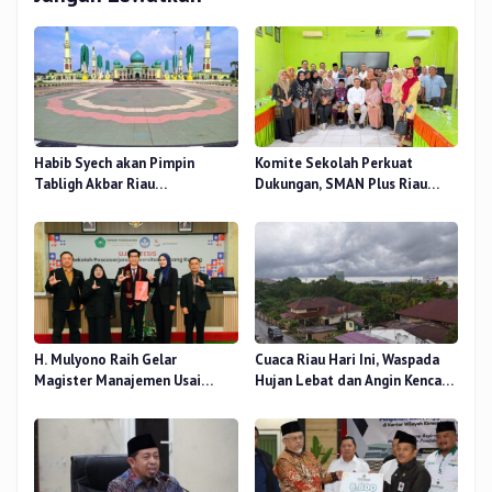
Habib Syech akan Pimpin
Komite Sekolah Perkuat
Tabligh Akbar Riau
Dukungan, SMAN Plus Riau
Bershalawat di Masjid Raya An-
Fokus Tingkatkan Mutu
Nur, Besok
Pendidikan
H. Mulyono Raih Gelar
Cuaca Riau Hari Ini, Waspada
Magister Manajemen Usai
Hujan Lebat dan Angin Kencang
Sidang Tesis Perceived Stress
di Beberapa Wilayah
Terhadap Beban Kerja