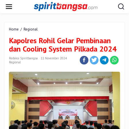
Lewati
ke
konten
Kapolres
Home
/
Regional
Rohil
Kapolres Rohil Gelar Pembinaan
Gelar
Pembinaan
dan Cooling System Pilkada 2024
dan
Cooling
Redaksi Spiritbangsa
11 November 2024
System
Regional
Pilkada
2024