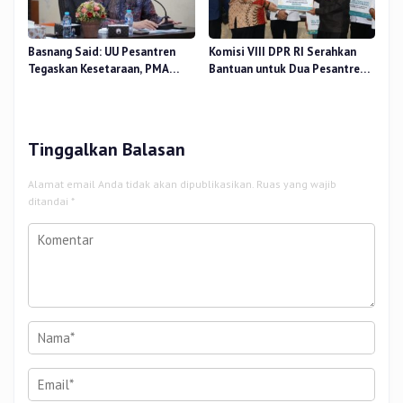
Basnang Said: UU Pesantren
Komisi VIII DPR RI Serahkan
Tegaskan Kesetaraan, PMA
Bantuan untuk Dua Pesantren
Nomor 30 Tahun 2025 Perkuat
dan 8.800 PIP di Riau
Tata Kelola
Tinggalkan Balasan
Alamat email Anda tidak akan dipublikasikan.
Ruas yang wajib
ditandai
*