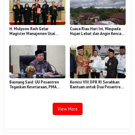
H. Mulyono Raih Gelar
Cuaca Riau Hari Ini, Waspada
Magister Manajemen Usai
Hujan Lebat dan Angin Kencang
Sidang Tesis Perceived Stress
di Beberapa Wilayah
Terhadap Beban Kerja
Basnang Said: UU Pesantren
Komisi VIII DPR RI Serahkan
Tegaskan Kesetaraan, PMA
Bantuan untuk Dua Pesantren
Nomor 30 Tahun 2025 Perkuat
dan 8.800 PIP di Riau
Tata Kelola
View More