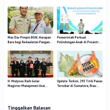
Bershalawat di Masjid Raya An-
Fokus Tingkatkan Mutu
Nur, Besok
Pendidikan
Mas Dar Pimpin BGN, Harapan
Pemerintah Perkuat
Baru bagi Kedaulatan Pangan
Pelindungan Anak di Pesantren
dan Gizi Nasional
dan Madrasah melalui Gernas
RANA
H. Mulyono Raih Gelar
Update Terkini, 293 Titik Panas
Magister Manajemen Usai
Tersebar di Sumatera, Riau
Sidang Tesis Perceived Stress
Sumbang 14 Titik
Terhadap Beban Kerja
Tinggalkan Balasan