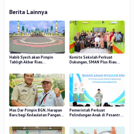
Berita Lainnya
Habib Syech akan Pimpin
Komite Sekolah Perkuat
Tabligh Akbar Riau
Dukungan, SMAN Plus Riau
Bershalawat di Masjid Raya An-
Fokus Tingkatkan Mutu
Nur, Besok
Pendidikan
Mas Dar Pimpin BGN, Harapan
Pemerintah Perkuat
Baru bagi Kedaulatan Pangan
Pelindungan Anak di Pesantren
dan Gizi Nasional
dan Madrasah melalui Gernas
RANA