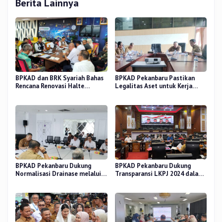
Berita Lainnya
BPKAD dan BRK Syariah Bahas
BPKAD Pekanbaru Pastikan
Rencana Renovasi Halte
Legalitas Aset untuk Kerja
Strategis di Pekanbaru
Sama Pengolahan Sampah TPA
BPKAD Pekanbaru Dukung
BPKAD Pekanbaru Dukung
Normalisasi Drainase melalui
Transparansi LKPJ 2024 dalam
Verifikasi Aset
Rapat Pansus DPRD