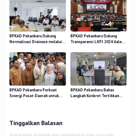
BPKAD Pekanbaru Dukung
BPKAD Pekanbaru Dukung
Normalisasi Drainase melalui
Transparansi LKPJ 2024 dalam
Verifikasi Aset
Rapat Pansus DPRD
BPKAD Pekanbaru Perkuat
BPKAD Pekanbaru Bahas
Sinergi Pusat-Daerah untuk
Langkah Konkret Tertibkan
Ekonomi Kerakyatan di Pasar
Aset Kendaraan Dinas
Cik Puan
Tinggalkan Balasan
Alamat email Anda tidak akan dipublikasikan.
Ruas yang wajib