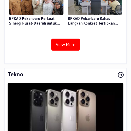
BPKAD Pekanbaru Perkuat
BPKAD Pekanbaru Bahas
Sinergi Pusat-Daerah untuk
Langkah Konkret Tertibkan
Ekonomi Kerakyatan di Pasar
Aset Kendaraan Dinas
Cik Puan
View More
Tekno