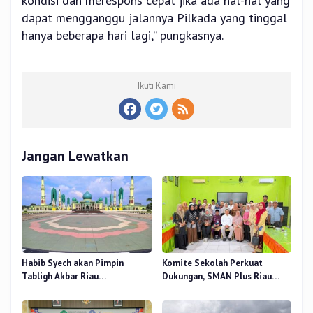
kondisi dan merespons cepat jika ada hal-hal yang
dapat mengganggu jalannya Pilkada yang tinggal
hanya beberapa hari lagi,” pungkasnya.
Ikuti Kami
Jangan Lewatkan
Habib Syech akan Pimpin
Komite Sekolah Perkuat
Tabligh Akbar Riau
Dukungan, SMAN Plus Riau
Bershalawat di Masjid Raya An-
Fokus Tingkatkan Mutu
Nur, Besok
Pendidikan