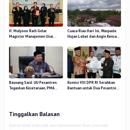
H. Mulyono Raih Gelar
Cuaca Riau Hari Ini, Waspada
Magister Manajemen Usai
Hujan Lebat dan Angin Kencang
Sidang Tesis Perceived Stress
di Beberapa Wilayah
Terhadap Beban Kerja
Basnang Said: UU Pesantren
Komisi VIII DPR RI Serahkan
Tegaskan Kesetaraan, PMA
Bantuan untuk Dua Pesantren
Nomor 30 Tahun 2025 Perkuat
dan 8.800 PIP di Riau
Tata Kelola
Tinggalkan Balasan
Alamat email Anda tidak akan dipublikasikan.
Ruas yang wajib