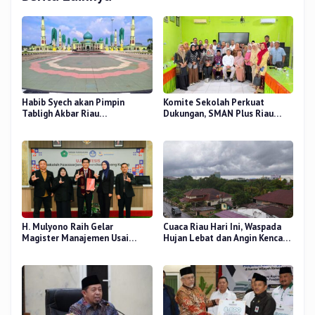
Habib Syech akan Pimpin
Komite Sekolah Perkuat
Tabligh Akbar Riau
Dukungan, SMAN Plus Riau
Bershalawat di Masjid Raya An-
Fokus Tingkatkan Mutu
Nur, Besok
Pendidikan
H. Mulyono Raih Gelar
Cuaca Riau Hari Ini, Waspada
Magister Manajemen Usai
Hujan Lebat dan Angin Kencang
Sidang Tesis Perceived Stress
di Beberapa Wilayah
Terhadap Beban Kerja