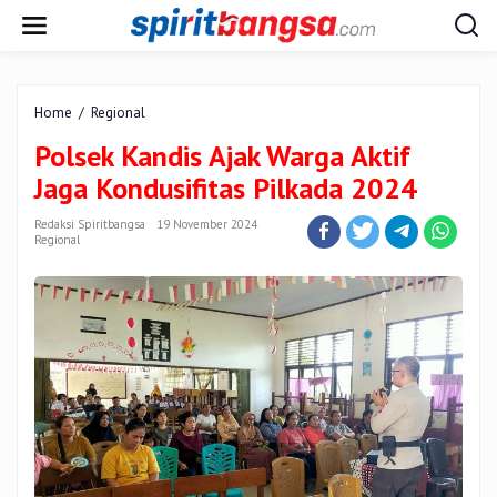
Lewati
ke
konten
Polsek
Home
/
Regional
Kandis
Polsek Kandis Ajak Warga Aktif
Ajak
Warga
Jaga Kondusifitas Pilkada 2024
Aktif
Jaga
Redaksi Spiritbangsa
19 November 2024
Kondusifitas
Regional
Pilkada
2024