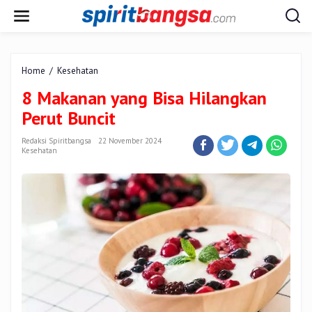
Lewati
ke
konten
8
Home
/
Kesehatan
Makanan
8 Makanan yang Bisa Hilangkan
yang
Bisa
Perut Buncit
Hilangkan
Perut
Redaksi Spiritbangsa
22 November 2024
Buncit
Kesehatan