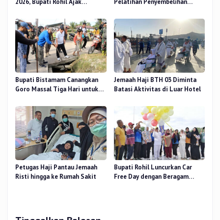
2026, Bupati Rohil Ajak
Pelatihan Penyembelihan
Wujudkan Demokrasi
Kurban, Langsung Praktik dan
Bermartabat
Gratis
Bupati Bistamam Canangkan
Jemaah Haji BTH 03 Diminta
Goro Massal Tiga Hari untuk
Batasi Aktivitas di Luar Hotel
Cegah DBD
Petugas Haji Pantau Jemaah
Bupati Rohil Luncurkan Car
Risti hingga ke Rumah Sakit
Free Day dengan Beragam
Layanan untuk Masyarakat