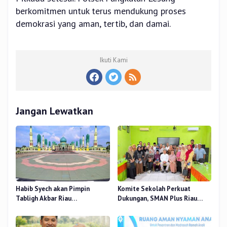
berkomitmen untuk terus mendukung proses
demokrasi yang aman, tertib, dan damai.
Ikuti Kami
Jangan Lewatkan
Habib Syech akan Pimpin
Komite Sekolah Perkuat
Tabligh Akbar Riau
Dukungan, SMAN Plus Riau
Bershalawat di Masjid Raya An-
Fokus Tingkatkan Mutu
Nur, Besok
Pendidikan