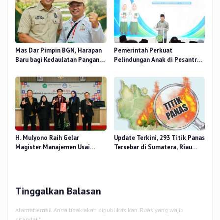
Mas Dar Pimpin BGN, Harapan
Pemerintah Perkuat
Baru bagi Kedaulatan Pangan
Pelindungan Anak di Pesantren
dan Gizi Nasional
dan Madrasah melalui Gernas
RANA
H. Mulyono Raih Gelar
Update Terkini, 293 Titik Panas
Magister Manajemen Usai
Tersebar di Sumatera, Riau
Sidang Tesis Perceived Stress
Sumbang 14 Titik
Terhadap Beban Kerja
Tinggalkan Balasan
Alamat email Anda tidak akan dipublikasikan.
Ruas yang wajib
ditandai
*