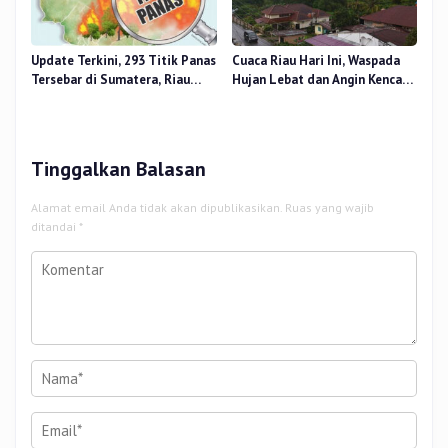
Update Terkini, 293 Titik Panas
Cuaca Riau Hari Ini, Waspada
Tersebar di Sumatera, Riau
Hujan Lebat dan Angin Kencang
Sumbang 14 Titik
di Beberapa Wilayah
Tinggalkan Balasan
Alamat email Anda tidak akan dipublikasikan.
Ruas yang wajib
ditandai
*