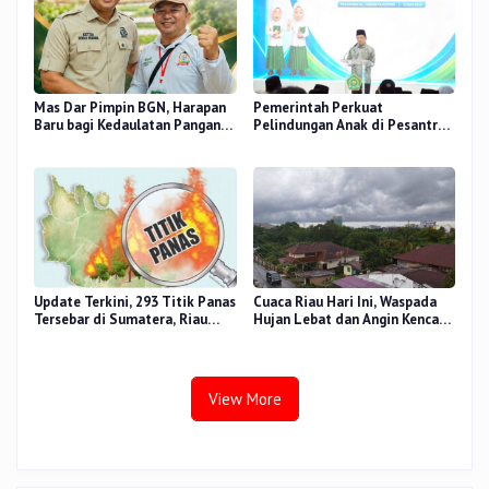
Mas Dar Pimpin BGN, Harapan
Pemerintah Perkuat
Baru bagi Kedaulatan Pangan
Pelindungan Anak di Pesantren
dan Gizi Nasional
dan Madrasah melalui Gernas
RANA
Update Terkini, 293 Titik Panas
Cuaca Riau Hari Ini, Waspada
Tersebar di Sumatera, Riau
Hujan Lebat dan Angin Kencang
Sumbang 14 Titik
di Beberapa Wilayah
View More