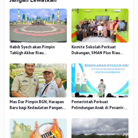
Habib Syech akan Pimpin
Komite Sekolah Perkuat
Tabligh Akbar Riau
Dukungan, SMAN Plus Riau
Bershalawat di Masjid Raya An-
Fokus Tingkatkan Mutu
Nur, Besok
Pendidikan
Mas Dar Pimpin BGN, Harapan
Pemerintah Perkuat
Baru bagi Kedaulatan Pangan
Pelindungan Anak di Pesantren
dan Gizi Nasional
dan Madrasah melalui Gernas
RANA