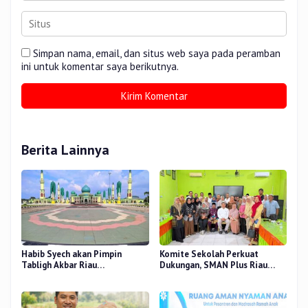
Simpan nama, email, dan situs web saya pada peramban
ini untuk komentar saya berikutnya.
Berita Lainnya
Habib Syech akan Pimpin
Komite Sekolah Perkuat
Tabligh Akbar Riau
Dukungan, SMAN Plus Riau
Bershalawat di Masjid Raya An-
Fokus Tingkatkan Mutu
Nur, Besok
Pendidikan