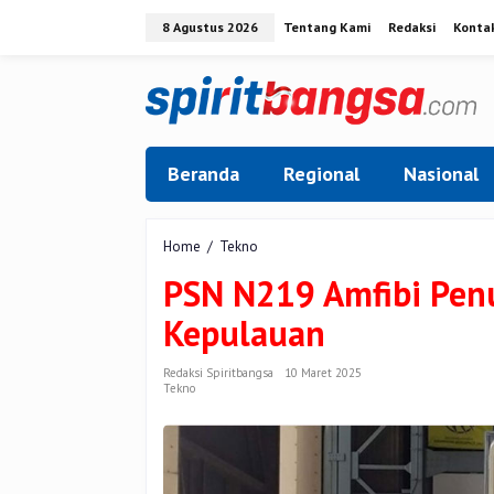
Lewati
8 Agustus 2026
Tentang Kami
Redaksi
Konta
ke
konten
Beranda
Regional
Nasional
PSN
Home
/
Tekno
N219
PSN N219 Amfibi Pen
Amfibi
Penuhi
Kepulauan
Kebutuhan
Negara
Kepulauan
Redaksi Spiritbangsa
10 Maret 2025
Tekno