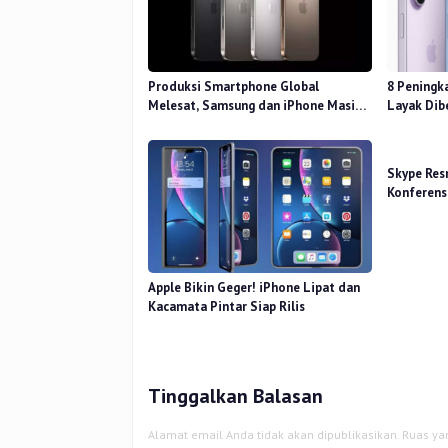
Produksi Smartphone Global
8 Peningk
Melesat, Samsung dan iPhone Masih
Layak Dib
Perkasa
Skype Resm
Konferens
Apple Bikin Geger! iPhone Lipat dan
Kacamata Pintar Siap Rilis
Tinggalkan Balasan
Alamat email Anda tidak akan dipublikasikan.
Ruas ya