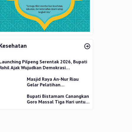
Kesehatan
Launching Pilpeng Serentak 2026, Bupati
Rohil Ajak Wujudkan Demokrasi
Bermartabat
Masjid Raya An-Nur Riau
Gelar Pelatihan
Penyembelihan Kurban,
Langsung Praktik dan Gratis
Bupati Bistamam Canangkan
Goro Massal Tiga Hari untuk
Cegah DBD