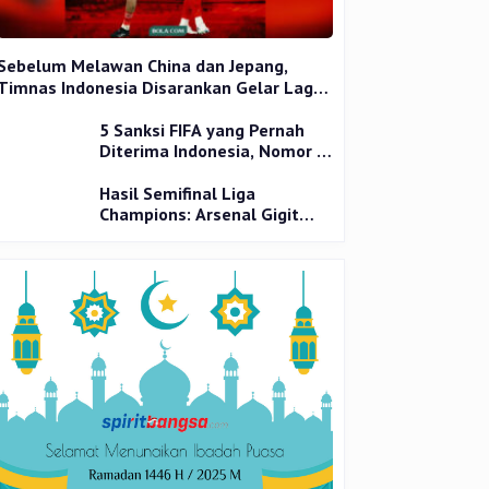
Sebelum Melawan China dan Jepang,
Timnas Indonesia Disarankan Gelar Laga
Uji Coba
5 Sanksi FIFA yang Pernah
Diterima Indonesia, Nomor 1
Terparah
Hasil Semifinal Liga
Champions: Arsenal Gigit
Jari, PSG Tantang Inter Milan
di Final