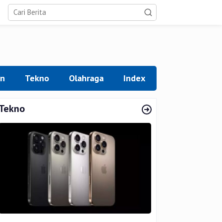
an
Tekno
Olahraga
Index
Tekno