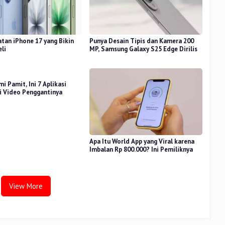
atan iPhone 17 yang Bikin
Punya Desain Tipis dan Kamera 200
eli
MP, Samsung Galaxy S25 Edge Dirilis
i Pamit, Ini 7 Aplikasi
i Video Penggantinya
Apa Itu World App yang Viral karena
Imbalan Rp 800.000? Ini Pemiliknya
View More