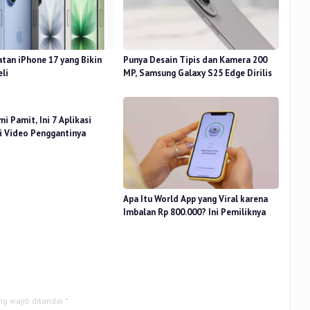
atan iPhone 17 yang Bikin
Punya Desain Tipis dan Kamera 200
eli
MP, Samsung Galaxy S25 Edge Dirilis
i Pamit, Ini 7 Aplikasi
i Video Penggantinya
Apa Itu World App yang Viral karena
Imbalan Rp 800.000? Ini Pemiliknya
ng wajib ditandai
*