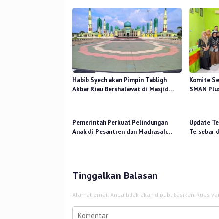
Habib Syech akan Pimpin Tabligh
Komite Se
Akbar Riau Bershalawat di Masjid
SMAN Plus
Raya An-Nur, Besok
Mutu Pend
Pemerintah Perkuat Pelindungan
Update Ter
Anak di Pesantren dan Madrasah
Tersebar 
melalui Gernas RANA
14 Titik
Tinggalkan Balasan
Alamat email Anda tidak akan dipublikasikan.
Ruas ya