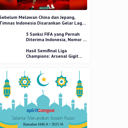
Sebelum Melawan China dan Jepang,
Timnas Indonesia Disarankan Gelar Laga
Uji Coba
5 Sanksi FIFA yang Pernah
Diterima Indonesia, Nomor 1
Terparah
Hasil Semifinal Liga
Champions: Arsenal Gigit
Jari, PSG Tantang Inter Milan
di Final