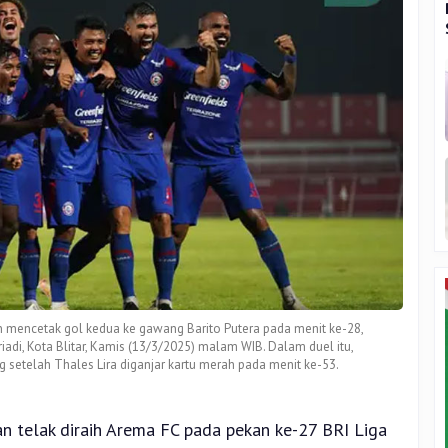
n mencetak gol kedua ke gawang Barito Putera pada menit ke-28,
iadi, Kota Blitar, Kamis (13/3/2025) malam WIB. Dalam duel itu,
etelah Thales Lira diganjar kartu merah pada menit ke-53.
 telak diraih Arema FC pada pekan ke-27 BRI Liga