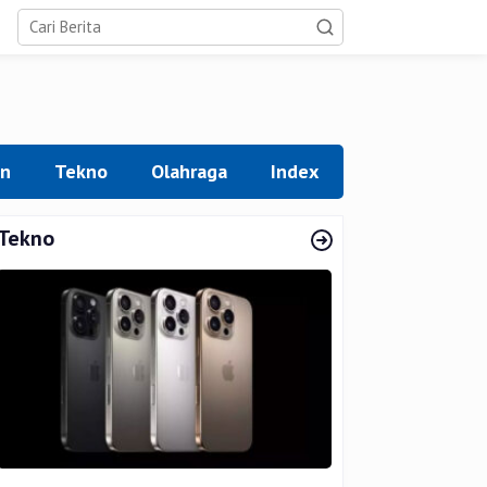
an
Tekno
Olahraga
Index
Tekno