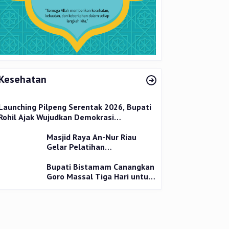
Kesehatan
Launching Pilpeng Serentak 2026, Bupati
Rohil Ajak Wujudkan Demokrasi
Bermartabat
Masjid Raya An-Nur Riau
Gelar Pelatihan
Penyembelihan Kurban,
Langsung Praktik dan Gratis
Bupati Bistamam Canangkan
Goro Massal Tiga Hari untuk
Cegah DBD