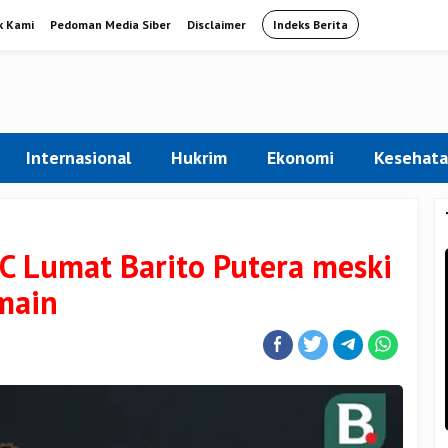
k Kami
Pedoman Media Siber
Disclaimer
Indeks Berita
Internasional
Hukrim
Ekonomi
Kesehat
C Lumat Barito Putera meski
main