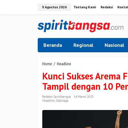
Lewati
9 Agustus 2026
Tentang Kami
Redaksi
Konta
ke
konten
Beranda
Regional
Nasional
Kunci
Home
/
Headline
Sukses
Kunci Sukses Arema F
Arema
FC
Tampil dengan 10 Pe
Lumat
Barito
Putera
Redaksi Spiritbangsa
14 Maret 2025
Headline
,
Olahraga
meski
Tampil
dengan
10
Pemain