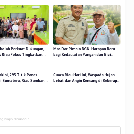
kolah Perkuat Dukungan,
Mas Dar Pimpin BGN, Harapan Baru
 Riau Fokus Tingkatkan
bagi Kedaulatan Pangan dan Gizi
idikan
Nasional
kini, 293 Titik Panas
Cuaca Riau Hari Ini, Waspada Hujan
di Sumatera, Riau Sumbang
Lebat dan Angin Kencang di Beberapa
Wilayah
ng wajib ditandai
*