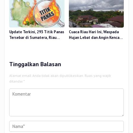
Update Terkini, 293 Titik Panas
Cuaca Riau Hari Ini, Waspada
Tersebar di Sumatera, Riau
Hujan Lebat dan Angin Kencang
Sumbang 14 Titik
di Beberapa Wilayah
Tinggalkan Balasan
Alamat email Anda tidak akan dipublikasikan.
Ruas yang wajib
ditandai
*