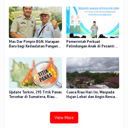
Bershalawat di Masjid Raya An-
Fokus Tingkatkan Mutu
Nur, Besok
Pendidikan
Mas Dar Pimpin BGN, Harapan
Pemerintah Perkuat
Baru bagi Kedaulatan Pangan
Pelindungan Anak di Pesantren
dan Gizi Nasional
dan Madrasah melalui Gernas
RANA
Update Terkini, 293 Titik Panas
Cuaca Riau Hari Ini, Waspada
Tersebar di Sumatera, Riau
Hujan Lebat dan Angin Kencang
Sumbang 14 Titik
di Beberapa Wilayah
View More