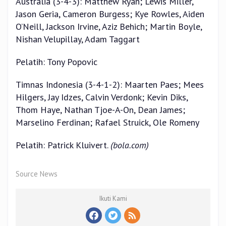
Australia (3-4-3): Matthew Ryan; Lewis Miller,
Jason Geria, Cameron Burgess; Kye Rowles, Aiden
O’Neill, Jackson Irvine, Aziz Behich; Martin Boyle,
Nishan Velupillay, Adam Taggart
Pelatih: Tony Popovic
Timnas Indonesia (3-4-1-2): Maarten Paes; Mees
Hilgers, Jay Idzes, Calvin Verdonk; Kevin Diks,
Thom Haye, Nathan Tjoe-A-On, Dean James;
Marselino Ferdinan; Rafael Struick, Ole Romeny
Pelatih: Patrick Kluivert.
(bola.com)
Source News
Ikuti Kami