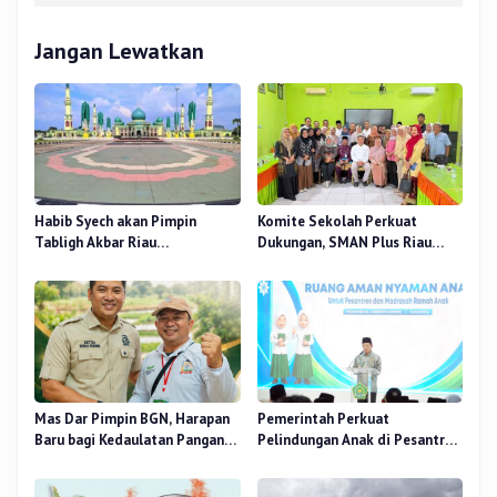
Jangan Lewatkan
Habib Syech akan Pimpin
Komite Sekolah Perkuat
Tabligh Akbar Riau
Dukungan, SMAN Plus Riau
Bershalawat di Masjid Raya An-
Fokus Tingkatkan Mutu
Nur, Besok
Pendidikan
Mas Dar Pimpin BGN, Harapan
Pemerintah Perkuat
Baru bagi Kedaulatan Pangan
Pelindungan Anak di Pesantren
dan Gizi Nasional
dan Madrasah melalui Gernas
RANA