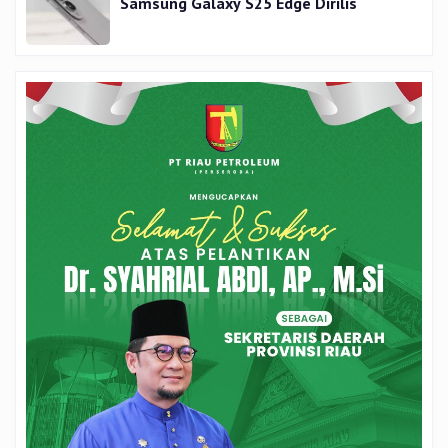
Samsung Galaxy S25 Edge Dirilis