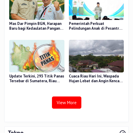
Mas Dar Pimpin BGN, Harapan
Pemerintah Perkuat
Baru bagi Kedaulatan Pangan
Pelindungan Anak di Pesantren
dan Gizi Nasional
dan Madrasah melalui Gernas
RANA
Update Terkini, 293 Titik Panas
Cuaca Riau Hari Ini, Waspada
Tersebar di Sumatera, Riau
Hujan Lebat dan Angin Kencang
Sumbang 14 Titik
di Beberapa Wilayah
View More
Tekno