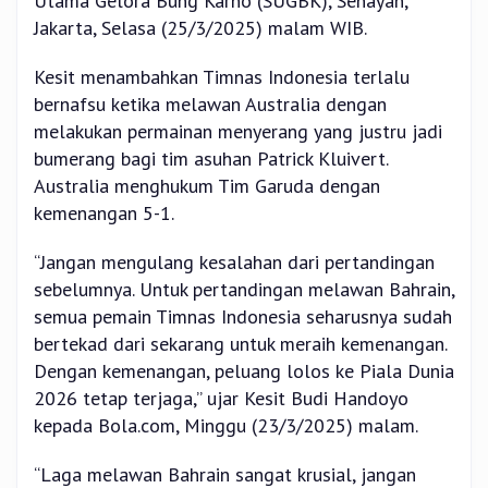
Utama Gelora Bung Karno (SUGBK), Senayan,
Jakarta, Selasa (25/3/2025) malam WIB.
Kesit menambahkan Timnas Indonesia terlalu
bernafsu ketika melawan Australia dengan
melakukan permainan menyerang yang justru jadi
bumerang bagi tim asuhan Patrick Kluivert.
Australia menghukum Tim Garuda dengan
kemenangan 5-1.
“Jangan mengulang kesalahan dari pertandingan
sebelumnya. Untuk pertandingan melawan Bahrain,
semua pemain Timnas Indonesia seharusnya sudah
bertekad dari sekarang untuk meraih kemenangan.
Dengan kemenangan, peluang lolos ke Piala Dunia
2026 tetap terjaga,” ujar Kesit Budi Handoyo
kepada Bola.com, Minggu (23/3/2025) malam.
“Laga melawan Bahrain sangat krusial, jangan