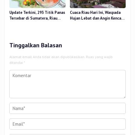
Update Terkini, 293 Titik Panas
Cuaca Riau Hari Ini, Waspada
Tersebar di Sumatera, Riau
Hujan Lebat dan Angin Kencang
Sumbang 14 Titik
di Beberapa Wilayah
Tinggalkan Balasan
Alamat email Anda tidak akan dipublikasikan.
Ruas yang wajib
ditandai
*