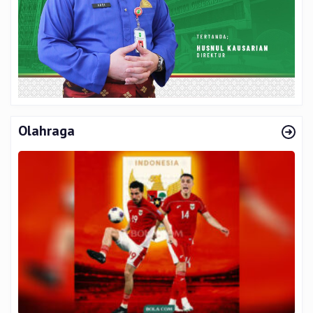
Olahraga