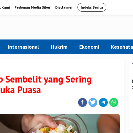
k Kami
Pedoman Media Siber
Disclaimer
Indeks Berita
Internasional
Hukrim
Ekonomi
Kesehat
 Sembelit yang Sering
buka Puasa