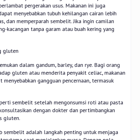
erlambat pergerakan usus. Makanan ini juga
dapat menyebabkan tubuh kehilangan cairan lebih
as, dan memperparah sembelit. Jika ingin camilan
ang-kacangan tanpa garam atau buah kering yang
 gluten
temukan dalam gandum, barley, dan rye. Bagi orang
hadap gluten atau menderita penyakit celiac, makanan
t menyebabkan gangguan pencernaan, termasuk
perti sembelit setelah mengonsumsi roti atau pasta
 konsultasikan dengan dokter dan pertimbangkan
s gluten.
 sembelit adalah langkah penting untuk menjaga
 terutama saat menjalankan puasa. Dengan pola