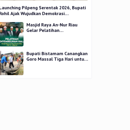
Launching Pilpeng Serentak 2026, Bupati
Rohil Ajak Wujudkan Demokrasi
Bermartabat
Masjid Raya An-Nur Riau
Gelar Pelatihan
Penyembelihan Kurban,
Langsung Praktik dan Gratis
Bupati Bistamam Canangkan
Goro Massal Tiga Hari untuk
Cegah DBD