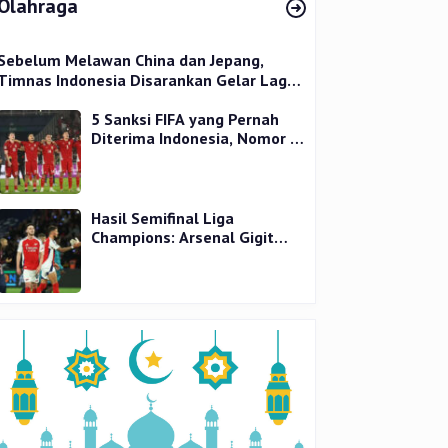
Olahraga
Sebelum Melawan China dan Jepang,
Timnas Indonesia Disarankan Gelar Laga
Uji Coba
5 Sanksi FIFA yang Pernah
Diterima Indonesia, Nomor 1
Terparah
Hasil Semifinal Liga
Champions: Arsenal Gigit
Jari, PSG Tantang Inter Milan
di Final