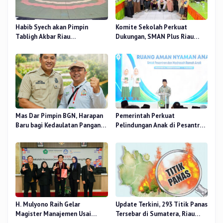
Habib Syech akan Pimpin
Komite Sekolah Perkuat
Tabligh Akbar Riau
Dukungan, SMAN Plus Riau
Bershalawat di Masjid Raya An-
Fokus Tingkatkan Mutu
Nur, Besok
Pendidikan
Mas Dar Pimpin BGN, Harapan
Pemerintah Perkuat
Baru bagi Kedaulatan Pangan
Pelindungan Anak di Pesantren
dan Gizi Nasional
dan Madrasah melalui Gernas
RANA
H. Mulyono Raih Gelar
Update Terkini, 293 Titik Panas
Magister Manajemen Usai
Tersebar di Sumatera, Riau