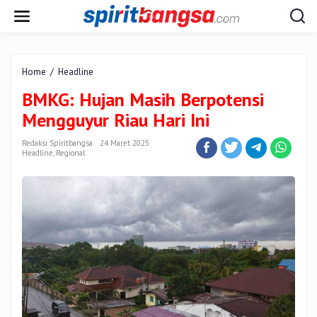
Lewati
ke
konten
BMKG:
Home
/
Headline
Hujan
BMKG: Hujan Masih Berpotensi
Masih
Berpotensi
Mengguyur Riau Hari Ini
Mengguyur
Riau
Redaksi Spiritbangsa
24 Maret 2025
Hari
Headline
,
Regional
Ini