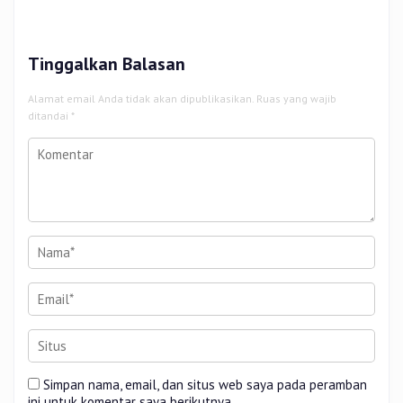
Sidang Tesis Perceived Stress
Sumbang 14 Titik
Terhadap Beban Kerja
Tinggalkan Balasan
Alamat email Anda tidak akan dipublikasikan.
Ruas yang wajib
ditandai
*
Simpan nama, email, dan situs web saya pada peramban
ini untuk komentar saya berikutnya.