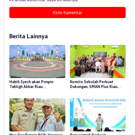
Berita Lainnya
Habib Syech akan Pimpin
Komite Sekolah Perkuat
Tabligh Akbar Riau
Dukungan, SMAN Plus Riau
Bershalawat di Masjid Raya An-
Fokus Tingkatkan Mutu
Nur, Besok
Pendidikan