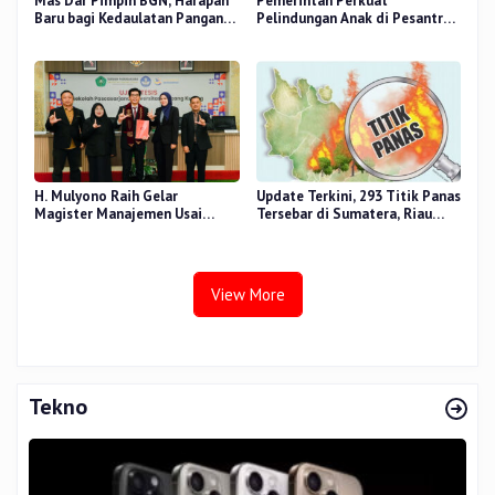
Mas Dar Pimpin BGN, Harapan
Pemerintah Perkuat
Baru bagi Kedaulatan Pangan
Pelindungan Anak di Pesantren
dan Gizi Nasional
dan Madrasah melalui Gernas
RANA
H. Mulyono Raih Gelar
Update Terkini, 293 Titik Panas
Magister Manajemen Usai
Tersebar di Sumatera, Riau
Sidang Tesis Perceived Stress
Sumbang 14 Titik
Terhadap Beban Kerja
View More
Tekno