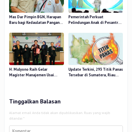
Mas Dar Pimpin BGN, Harapan
Pemerintah Perkuat
Baru bagi Kedaulatan Pangan
Pelindungan Anak di Pesantren
dan Gizi Nasional
dan Madrasah melalui Gernas
RANA
H. Mulyono Raih Gelar
Update Terkini, 293 Titik Panas
Magister Manajemen Usai
Tersebar di Sumatera, Riau
Sidang Tesis Perceived Stress
Sumbang 14 Titik
Terhadap Beban Kerja
Tinggalkan Balasan
Alamat email Anda tidak akan dipublikasikan.
Ruas yang wajib
ditandai
*