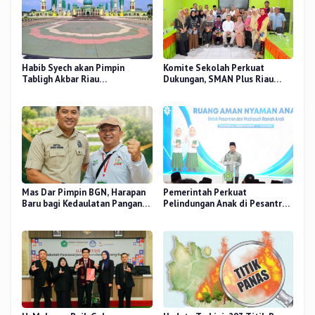
Habib Syech akan Pimpin
Komite Sekolah Perkuat
Tabligh Akbar Riau
Dukungan, SMAN Plus Riau
Bershalawat di Masjid Raya An-
Fokus Tingkatkan Mutu
Nur, Besok
Pendidikan
Mas Dar Pimpin BGN, Harapan
Pemerintah Perkuat
Baru bagi Kedaulatan Pangan
Pelindungan Anak di Pesantren
dan Gizi Nasional
dan Madrasah melalui Gernas
RANA