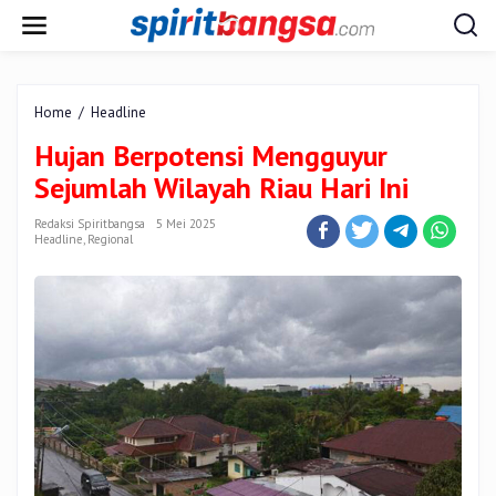
Lewati
ke
konten
Hujan
Home
/
Headline
Berpotensi
Hujan Berpotensi Mengguyur
Mengguyur
Sejumlah
Sejumlah Wilayah Riau Hari Ini
Wilayah
Riau
Redaksi Spiritbangsa
5 Mei 2025
Hari
Headline
,
Regional
Ini