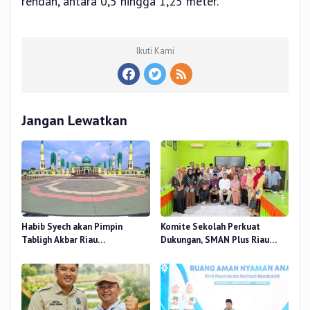
rendah, antara 0,5 hingga 1,25 meter.
Ikuti Kami
Jangan Lewatkan
Habib Syech akan Pimpin
Komite Sekolah Perkuat
Tabligh Akbar Riau
Dukungan, SMAN Plus Riau
Bershalawat di Masjid Raya An-
Fokus Tingkatkan Mutu
Nur, Besok
Pendidikan