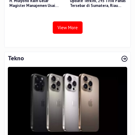
H. Mulyono Raih Gelar
Update Terkini, 293 Titik Panas
Magister Manajemen Usai
Tersebar di Sumatera, Riau
Sidang Tesis Perceived Stress
Sumbang 14 Titik
Terhadap Beban Kerja
View More
Tekno