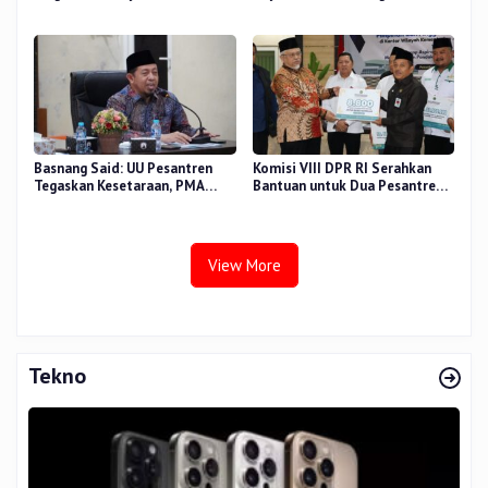
Sidang Tesis Perceived Stress
di Beberapa Wilayah
Terhadap Beban Kerja
Basnang Said: UU Pesantren
Komisi VIII DPR RI Serahkan
Tegaskan Kesetaraan, PMA
Bantuan untuk Dua Pesantren
Nomor 30 Tahun 2025 Perkuat
dan 8.800 PIP di Riau
Tata Kelola
View More
Tekno