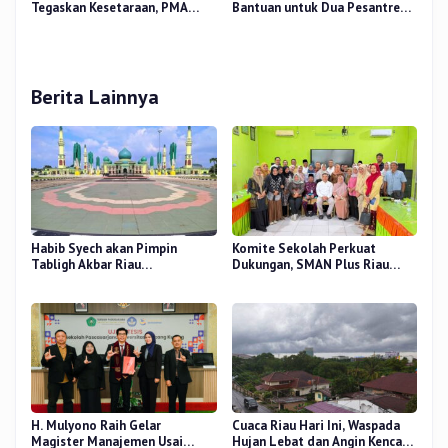
Tegaskan Kesetaraan, PMA
Bantuan untuk Dua Pesantren
Nomor 30 Tahun 2025 Perkuat
dan 8.800 PIP di Riau
Tata Kelola
Berita Lainnya
Habib Syech akan Pimpin
Komite Sekolah Perkuat
Tabligh Akbar Riau
Dukungan, SMAN Plus Riau
Bershalawat di Masjid Raya An-
Fokus Tingkatkan Mutu
Nur, Besok
Pendidikan
H. Mulyono Raih Gelar
Cuaca Riau Hari Ini, Waspada
Magister Manajemen Usai
Hujan Lebat dan Angin Kencang