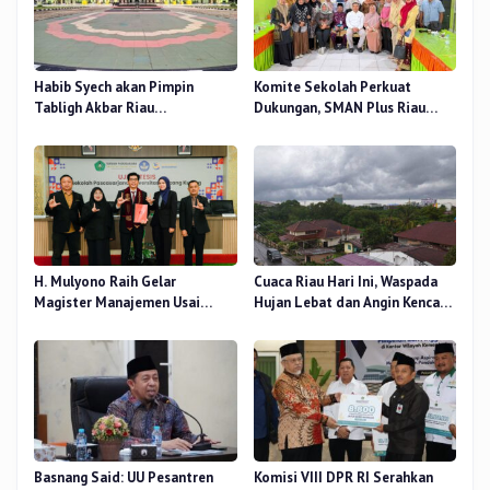
Habib Syech akan Pimpin
Komite Sekolah Perkuat
Tabligh Akbar Riau
Dukungan, SMAN Plus Riau
Bershalawat di Masjid Raya An-
Fokus Tingkatkan Mutu
Nur, Besok
Pendidikan
H. Mulyono Raih Gelar
Cuaca Riau Hari Ini, Waspada
Magister Manajemen Usai
Hujan Lebat dan Angin Kencang
Sidang Tesis Perceived Stress
di Beberapa Wilayah
Terhadap Beban Kerja
Basnang Said: UU Pesantren
Komisi VIII DPR RI Serahkan