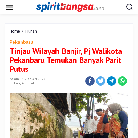
Lewati
ke
konten
Tinjau
Home
/
Pilihan
Wilayah
Pekanbaru
Banjir,
Tinjau Wilayah Banjir, Pj Walikota
Pj
Walikota
Pekanbaru Temukan Banyak Parit
Pekanbaru
Temukan
Putus
Banyak
Parit
Admin
13 Januari 2023
Pilihan
,
Regional
Putus