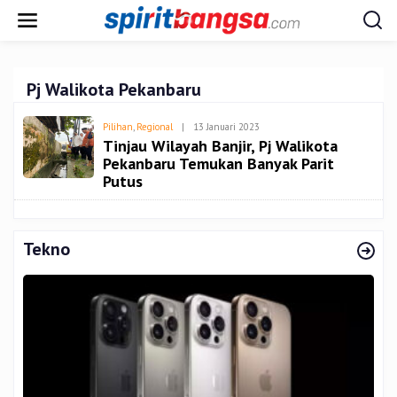
Lewati
ke
konten
Pj Walikota Pekanbaru
Oleh
Pilihan
,
Regional
|
13 Januari 2023
Admin
Tinjau Wilayah Banjir, Pj Walikota
Pekanbaru Temukan Banyak Parit
Putus
Tekno