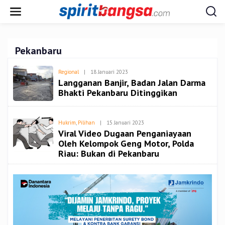
Lewati
ke
konten
Pekanbaru
Oleh
Regional
|
18 Januari 2023
Admin
Langganan Banjir, Badan Jalan Darma
Bhakti Pekanbaru Ditinggikan
Oleh
Hukrim
,
Pilihan
|
15 Januari 2023
Admin
Viral Video Dugaan Penganiayaan
Oleh Kelompok Geng Motor, Polda
Riau: Bukan di Pekanbaru