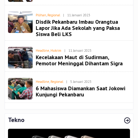
Oleh
Pilihan
,
Regional
|
11 Januari 2023
Admin
Disdik Pekanbaru Imbau Orangtua
Lapor Jika Ada Sekolah yang Paksa
Siswa Beli LKS
Oleh
Headline
,
Hukrim
|
11 Januari 2023
Admin
Kecelakaan Maut di Sudirman,
Pemotor Meninggal Dihantam Sigra
Oleh
Headline
,
Regional
|
5 Januari 2023
Admin
6 Mahasiswa Diamankan Saat Jokowi
Kunjungi Pekanbaru
Tekno