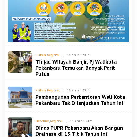
Oleh
Pilihan
,
Regional
|
13 Januari 2023
Admin
Tinjau Wilayah Banjir, Pj Walikota
Pekanbaru Temukan Banyak Parit
Putus
Oleh
Pilihan
,
Regional
|
13 Januari 2023
Admin
Pembangunan Perkantoran Wali Kota
Pekanbaru Tak Dilanjutkan Tahun ini
Oleh
Headline
,
Regional
|
13 Januari 2023
Admin
Dinas PUPR Pekanbaru Akan Bangun
Drainase di 15 Titik Tahun Ini