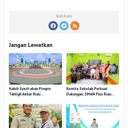
Ikuti Kami
Jangan Lewatkan
Habib Syech akan Pimpin
Komite Sekolah Perkuat
Tabligh Akbar Riau
Dukungan, SMAN Plus Riau
Bershalawat di Masjid Raya An-
Fokus Tingkatkan Mutu
Nur, Besok
Pendidikan