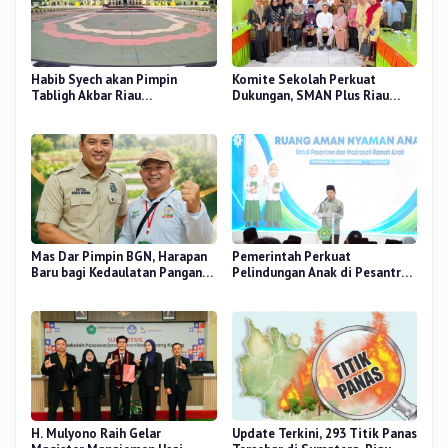
Habib Syech akan Pimpin
Komite Sekolah Perkuat
Tabligh Akbar Riau
Dukungan, SMAN Plus Riau
Bershalawat di Masjid Raya An-
Fokus Tingkatkan Mutu
Nur, Besok
Pendidikan
Mas Dar Pimpin BGN, Harapan
Pemerintah Perkuat
Baru bagi Kedaulatan Pangan
Pelindungan Anak di Pesantren
dan Gizi Nasional
dan Madrasah melalui Gernas
RANA
H. Mulyono Raih Gelar
Update Terkini, 293 Titik Panas