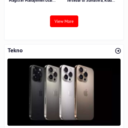
Magister Manajemen Usai
Tersebar di Sumatera, Riau
Sidang Tesis Perceived Stress
Sumbang 14 Titik
Terhadap Beban Kerja
View More
Tekno