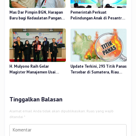
Mas Dar Pimpin BGN, Harapan
Pemerintah Perkuat
Baru bagi Kedaulatan Pangan
Pelindungan Anak di Pesantren
dan Gizi Nasional
dan Madrasah melalui Gernas
RANA
H. Mulyono Raih Gelar
Update Terkini, 293 Titik Panas
Magister Manajemen Usai
Tersebar di Sumatera, Riau
Sidang Tesis Perceived Stress
Sumbang 14 Titik
Terhadap Beban Kerja
Tinggalkan Balasan
Alamat email Anda tidak akan dipublikasikan.
Ruas yang wajib
ditandai
*