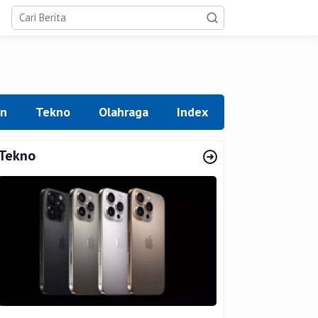
an
Tekno
Olahraga
Index
Tekno