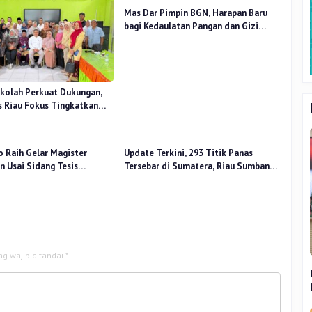
Mas Dar Pimpin BGN, Harapan Baru
bagi Kedaulatan Pangan dan Gizi
Nasional
kolah Perkuat Dukungan,
 Riau Fokus Tingkatkan
idikan
o Raih Gelar Magister
Update Terkini, 293 Titik Panas
 Usai Sidang Tesis
Tersebar di Sumatera, Riau Sumbang
 Stress Terhadap Beban
14 Titik
ng wajib ditandai
*