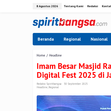
Lewati
8 Agustus 2026
Tentang Kami
Redaksi
Konta
ke
konten
Beranda
Regional
Nasional
Imam
Home
/
Headline
Besar
Imam Besar Masjid Ra
Masjid
Raya
Digital Fest 2025 di J
Annur
Riau
Hadiri
Redaksi Spiritbangsa
30 September 2025
Headline
,
Regional
Islamic
Digital
Fest
2025
di