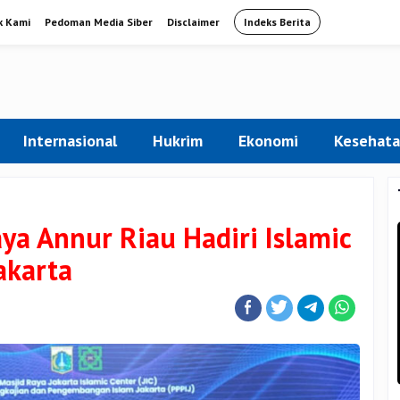
k Kami
Pedoman Media Siber
Disclaimer
Indeks Berita
Internasional
Hukrim
Ekonomi
Kesehat
ya Annur Riau Hadiri Islamic
akarta