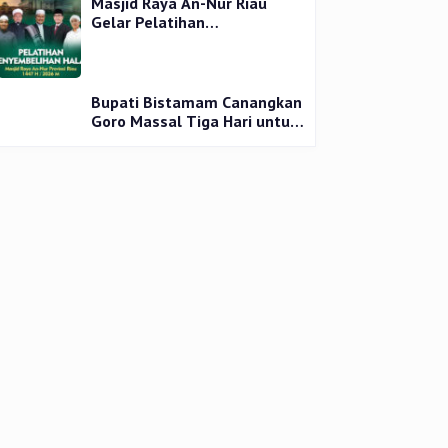
Masjid Raya An-Nur Riau
Gelar Pelatihan
Penyembelihan Kurban,
Langsung Praktik dan Gratis
Bupati Bistamam Canangkan
Goro Massal Tiga Hari untuk
Cegah DBD