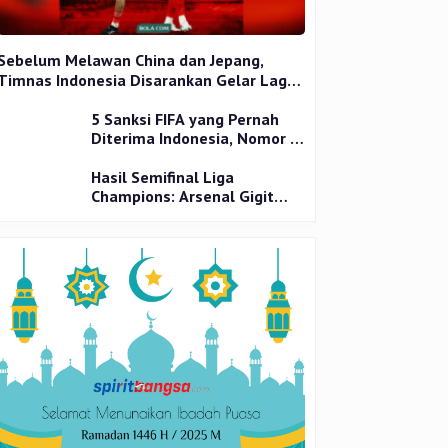
Sebelum Melawan China dan Jepang,
Timnas Indonesia Disarankan Gelar Laga
Uji Coba
5 Sanksi FIFA yang Pernah
Diterima Indonesia, Nomor 1
Terparah
Hasil Semifinal Liga
Champions: Arsenal Gigit
Jari, PSG Tantang Inter Milan
di Final