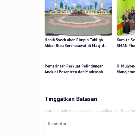
Habib Syech akan Pimpin Tabligh
Komite Se
Akbar Riau Bershalawat di Masjid
SMAN Plus
Raya An-Nur, Besok
Mutu Pend
Pemerintah Perkuat Pelindungan
H. Mulyon
Anak di Pesantren dan Madrasah
Manajemen
melalui Gernas RANA
Perceived
Kerja
Tinggalkan Balasan
Alamat email Anda tidak akan dipublikasikan.
Ruas ya