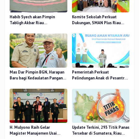
Habib Syech akan Pimpin
Komite Sekolah Perkuat
Tabligh Akbar Riau
Dukungan, SMAN Plus Riau
Bershalawat di Masjid Raya An-
Fokus Tingkatkan Mutu
Nur, Besok
Pendidikan
Mas Dar Pimpin BGN, Harapan
Pemerintah Perkuat
Baru bagi Kedaulatan Pangan
Pelindungan Anak di Pesantren
dan Gizi Nasional
dan Madrasah melalui Gernas
RANA
H. Mulyono Raih Gelar
Update Terkini, 293 Titik Panas
Magister Manajemen Usai
Tersebar di Sumatera, Riau