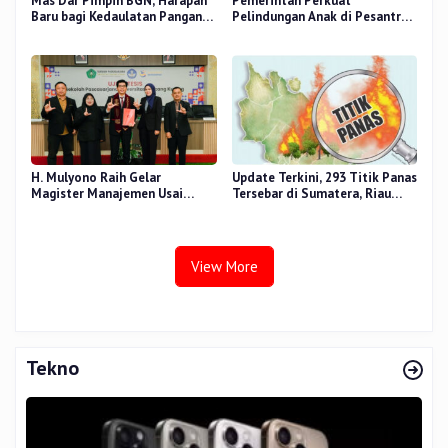
Mas Dar Pimpin BGN, Harapan
Pemerintah Perkuat
Baru bagi Kedaulatan Pangan
Pelindungan Anak di Pesantren
dan Gizi Nasional
dan Madrasah melalui Gernas
RANA
H. Mulyono Raih Gelar
Update Terkini, 293 Titik Panas
Magister Manajemen Usai
Tersebar di Sumatera, Riau
Sidang Tesis Perceived Stress
Sumbang 14 Titik
Terhadap Beban Kerja
View More
Tekno