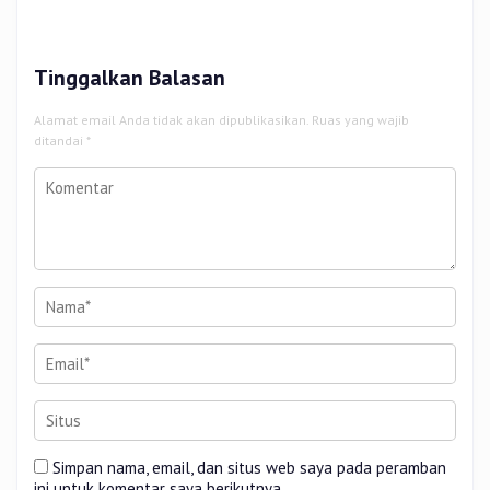
Sidang Tesis Perceived Stress
Sumbang 14 Titik
Terhadap Beban Kerja
Tinggalkan Balasan
Alamat email Anda tidak akan dipublikasikan.
Ruas yang wajib
ditandai
*
Simpan nama, email, dan situs web saya pada peramban
ini untuk komentar saya berikutnya.