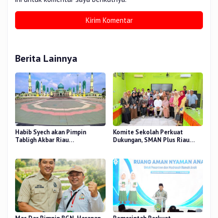
Berita Lainnya
Habib Syech akan Pimpin
Komite Sekolah Perkuat
Tabligh Akbar Riau
Dukungan, SMAN Plus Riau
Bershalawat di Masjid Raya An-
Fokus Tingkatkan Mutu
Nur, Besok
Pendidikan