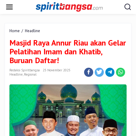
Lewati
ke
konten
Masjid
Home
/
Headline
Raya
Masjid Raya Annur Riau akan Gelar
Annur
Riau
Pelatihan Imam dan Khatib,
akan
Buruan Daftar!
Gelar
Pelatihan
Redaksi Spiritbangsa
25 November 2025
Imam
Headline
,
Regional
dan
Khatib,
Buruan
Daftar!