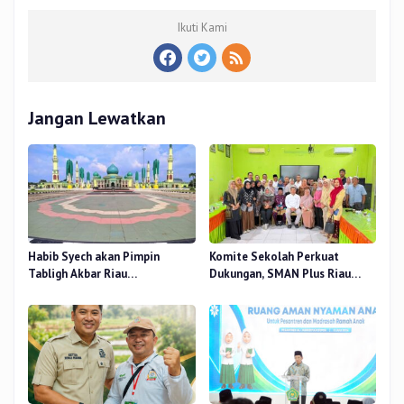
Ikuti Kami
Jangan Lewatkan
Habib Syech akan Pimpin
Komite Sekolah Perkuat
Tabligh Akbar Riau
Dukungan, SMAN Plus Riau
Bershalawat di Masjid Raya An-
Fokus Tingkatkan Mutu
Nur, Besok
Pendidikan