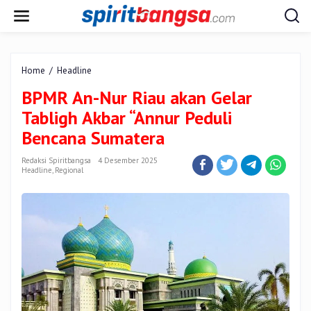
Lewati
ke
konten
BPMR
Home
/
Headline
An-
BPMR An-Nur Riau akan Gelar
Nur
Riau
Tabligh Akbar “Annur Peduli
akan
Bencana Sumatera
Gelar
Tabligh
Redaksi Spiritbangsa
4 Desember 2025
Akbar
Headline
,
Regional
"Annur
Peduli
Bencana
Sumatera