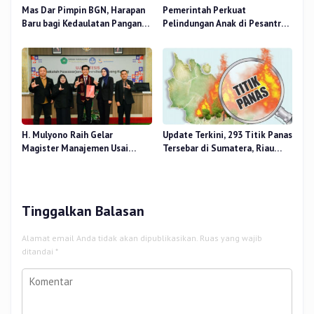
Mas Dar Pimpin BGN, Harapan
Pemerintah Perkuat
Baru bagi Kedaulatan Pangan
Pelindungan Anak di Pesantren
dan Gizi Nasional
dan Madrasah melalui Gernas
RANA
H. Mulyono Raih Gelar
Update Terkini, 293 Titik Panas
Magister Manajemen Usai
Tersebar di Sumatera, Riau
Sidang Tesis Perceived Stress
Sumbang 14 Titik
Terhadap Beban Kerja
Tinggalkan Balasan
Alamat email Anda tidak akan dipublikasikan.
Ruas yang wajib
ditandai
*