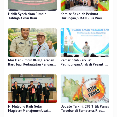
Habib Syech akan Pimpin
Komite Sekolah Perkuat
Tabligh Akbar Riau
Dukungan, SMAN Plus Riau
Bershalawat di Masjid Raya An-
Fokus Tingkatkan Mutu
Nur, Besok
Pendidikan
Mas Dar Pimpin BGN, Harapan
Pemerintah Perkuat
Baru bagi Kedaulatan Pangan
Pelindungan Anak di Pesantren
dan Gizi Nasional
dan Madrasah melalui Gernas
RANA
H. Mulyono Raih Gelar
Update Terkini, 293 Titik Panas
Magister Manajemen Usai
Tersebar di Sumatera, Riau
Sidang Tesis Perceived Stress
Sumbang 14 Titik