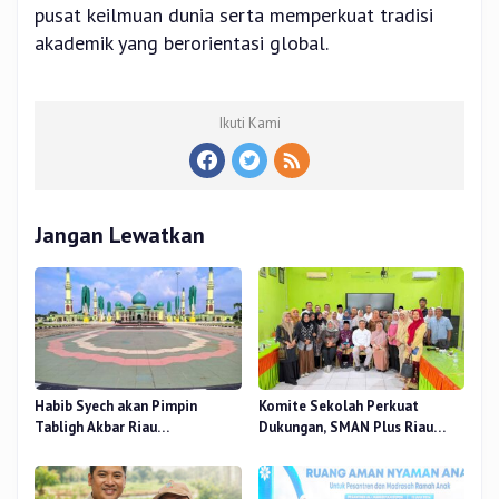
pusat keilmuan dunia serta memperkuat tradisi
akademik yang berorientasi global.
Ikuti Kami
Jangan Lewatkan
Habib Syech akan Pimpin
Komite Sekolah Perkuat
Tabligh Akbar Riau
Dukungan, SMAN Plus Riau
Bershalawat di Masjid Raya An-
Fokus Tingkatkan Mutu
Nur, Besok
Pendidikan