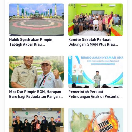
Habib Syech akan Pimpin
Komite Sekolah Perkuat
Tabligh Akbar Riau
Dukungan, SMAN Plus Riau
Bershalawat di Masjid Raya An-
Fokus Tingkatkan Mutu
Nur, Besok
Pendidikan
Mas Dar Pimpin BGN, Harapan
Pemerintah Perkuat
Baru bagi Kedaulatan Pangan
Pelindungan Anak di Pesantren
dan Gizi Nasional
dan Madrasah melalui Gernas
RANA