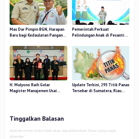
Mas Dar Pimpin BGN, Harapan
Pemerintah Perkuat
Baru bagi Kedaulatan Pangan
Pelindungan Anak di Pesantren
dan Gizi Nasional
dan Madrasah melalui Gernas
RANA
H. Mulyono Raih Gelar
Update Terkini, 293 Titik Panas
Magister Manajemen Usai
Tersebar di Sumatera, Riau
Sidang Tesis Perceived Stress
Sumbang 14 Titik
Terhadap Beban Kerja
Tinggalkan Balasan
Alamat email Anda tidak akan dipublikasikan.
Ruas yang wajib
ditandai
*