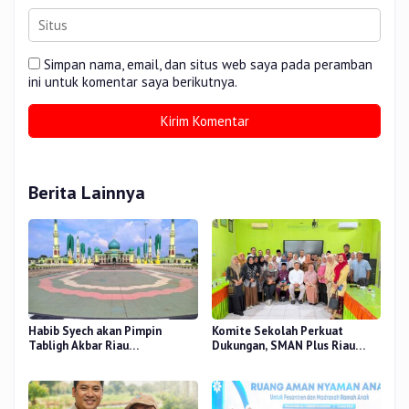
Simpan nama, email, dan situs web saya pada peramban
ini untuk komentar saya berikutnya.
Berita Lainnya
Habib Syech akan Pimpin
Komite Sekolah Perkuat
Tabligh Akbar Riau
Dukungan, SMAN Plus Riau
Bershalawat di Masjid Raya An-
Fokus Tingkatkan Mutu
Nur, Besok
Pendidikan