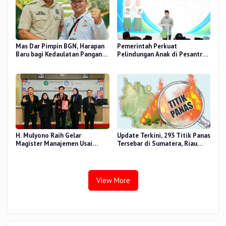
Mas Dar Pimpin BGN, Harapan
Pemerintah Perkuat
Baru bagi Kedaulatan Pangan
Pelindungan Anak di Pesantren
dan Gizi Nasional
dan Madrasah melalui Gernas
RANA
H. Mulyono Raih Gelar
Update Terkini, 293 Titik Panas
Magister Manajemen Usai
Tersebar di Sumatera, Riau
Sidang Tesis Perceived Stress
Sumbang 14 Titik
Terhadap Beban Kerja
View More