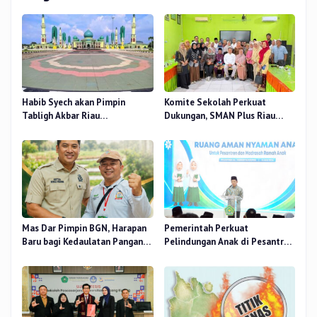
Habib Syech akan Pimpin
Komite Sekolah Perkuat
Tabligh Akbar Riau
Dukungan, SMAN Plus Riau
Bershalawat di Masjid Raya An-
Fokus Tingkatkan Mutu
Nur, Besok
Pendidikan
Mas Dar Pimpin BGN, Harapan
Pemerintah Perkuat
Baru bagi Kedaulatan Pangan
Pelindungan Anak di Pesantren
dan Gizi Nasional
dan Madrasah melalui Gernas
RANA