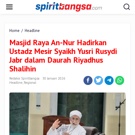
Lewati
ke
konten
Masjid
Home
/
Headline
Raya
Masjid Raya An-Nur Hadirkan
An-
Nur
Ustadz Mesir Syaikh Yusri Rusydi
Hadirkan
Jabr dalam Daurah Riyadhus
Ustadz
Mesir
Shalihin
Syaikh
Yusri
Redaksi Spiritbangsa
30 Januari 2026
Rusydi
Headline
,
Regional
Jabr
dalam
Daurah
Riyadhus
Shalihin