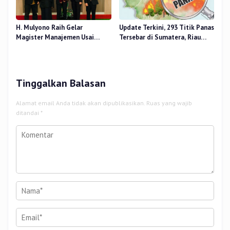
H. Mulyono Raih Gelar
Update Terkini, 293 Titik Panas
Magister Manajemen Usai
Tersebar di Sumatera, Riau
Sidang Tesis Perceived Stress
Sumbang 14 Titik
Terhadap Beban Kerja
Tinggalkan Balasan
Alamat email Anda tidak akan dipublikasikan.
Ruas yang wajib
ditandai
*