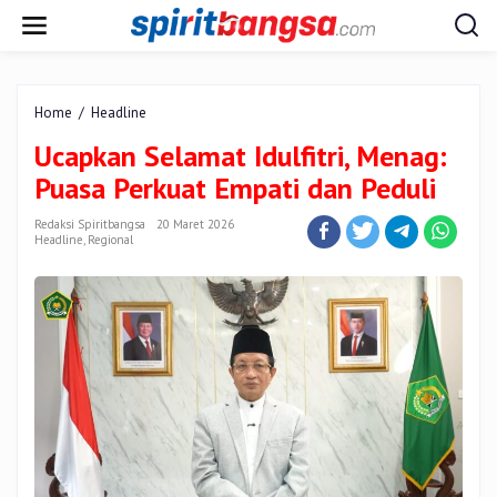
Lewati
ke
konten
Ucapkan
Home
/
Headline
Selamat
Ucapkan Selamat Idulfitri, Menag:
Idulfitri,
Menag:
Puasa Perkuat Empati dan Peduli
Puasa
Perkuat
Redaksi Spiritbangsa
20 Maret 2026
Empati
Headline
,
Regional
dan
Peduli