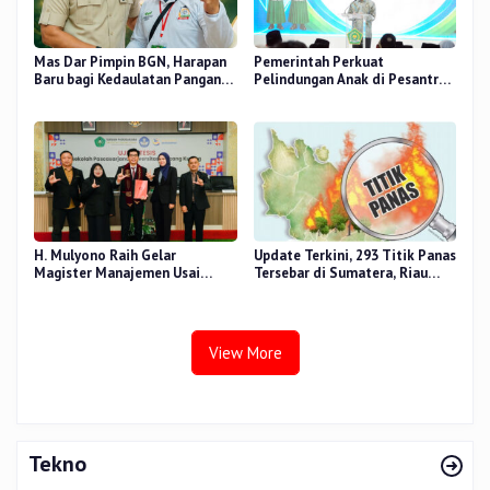
Mas Dar Pimpin BGN, Harapan
Pemerintah Perkuat
Baru bagi Kedaulatan Pangan
Pelindungan Anak di Pesantren
dan Gizi Nasional
dan Madrasah melalui Gernas
RANA
H. Mulyono Raih Gelar
Update Terkini, 293 Titik Panas
Magister Manajemen Usai
Tersebar di Sumatera, Riau
Sidang Tesis Perceived Stress
Sumbang 14 Titik
Terhadap Beban Kerja
View More
Tekno