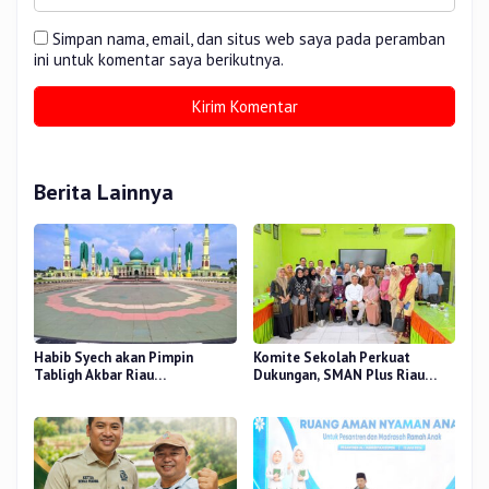
Simpan nama, email, dan situs web saya pada peramban
ini untuk komentar saya berikutnya.
Berita Lainnya
Habib Syech akan Pimpin
Komite Sekolah Perkuat
Tabligh Akbar Riau
Dukungan, SMAN Plus Riau
Bershalawat di Masjid Raya An-
Fokus Tingkatkan Mutu
Nur, Besok
Pendidikan