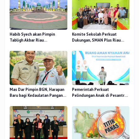
Habib Syech akan Pimpin
Komite Sekolah Perkuat
Tabligh Akbar Riau
Dukungan, SMAN Plus Riau
Bershalawat di Masjid Raya An-
Fokus Tingkatkan Mutu
Nur, Besok
Pendidikan
Mas Dar Pimpin BGN, Harapan
Pemerintah Perkuat
Baru bagi Kedaulatan Pangan
Pelindungan Anak di Pesantren
dan Gizi Nasional
dan Madrasah melalui Gernas
RANA