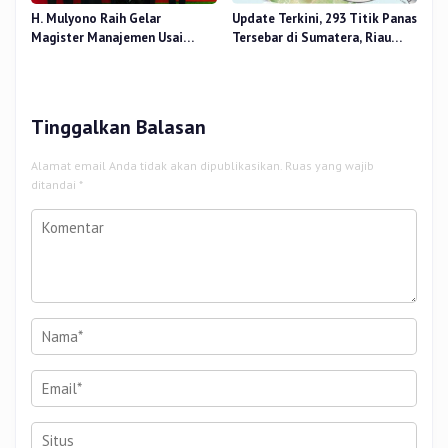
H. Mulyono Raih Gelar
Update Terkini, 293 Titik Panas
Magister Manajemen Usai
Tersebar di Sumatera, Riau
Sidang Tesis Perceived Stress
Sumbang 14 Titik
Terhadap Beban Kerja
Tinggalkan Balasan
Alamat email Anda tidak akan dipublikasikan.
Ruas yang wajib
ditandai
*