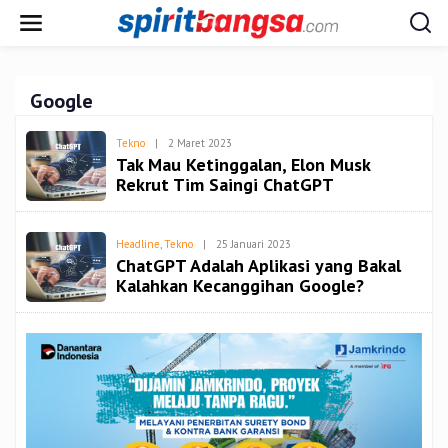
Lewati
ke
konten
Google
Oleh
Tekno
|
2 Maret 2023
Admin
Tak Mau Ketinggalan, Elon Musk
Rekrut Tim Saingi ChatGPT
Oleh
Headline
,
Tekno
|
25 Januari 2023
Admin
ChatGPT Adalah Aplikasi yang Bakal
Kalahkan Kecanggihan Google?