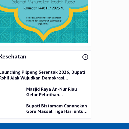
Kesehatan
Launching Pilpeng Serentak 2026, Bupati
Rohil Ajak Wujudkan Demokrasi
Bermartabat
Masjid Raya An-Nur Riau
Gelar Pelatihan
Penyembelihan Kurban,
Langsung Praktik dan Gratis
Bupati Bistamam Canangkan
Goro Massal Tiga Hari untuk
Cegah DBD