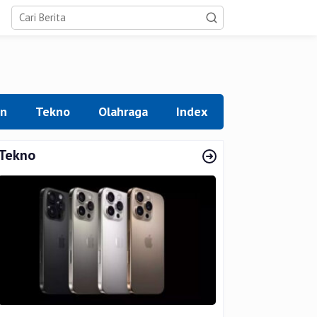
an
Tekno
Olahraga
Index
Tekno