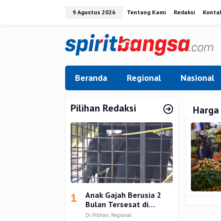
Lewati
9 Agustus 2026
Tentang Kami
Redaksi
Konta
ke
konten
Beranda
Regional
Nasional
Pilihan Redaksi
Harga
1
Anak Gajah Berusia 2
Bulan Tersesat di
Permukiman Warga
Di Pilihan, Regional