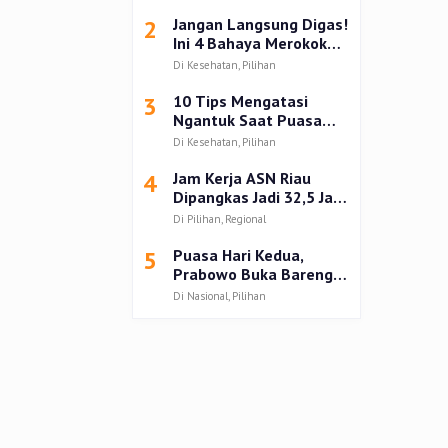
Kampar
2
Jangan Langsung Digas!
Ini 4 Bahaya Merokok
setelah Buka Puasa
Di Kesehatan, Pilihan
3
10 Tips Mengatasi
Ngantuk Saat Puasa
Ramadhan 2025
Di Kesehatan, Pilihan
4
Jam Kerja ASN Riau
Dipangkas Jadi 32,5 Jam
Seminggu Selama
Di Pilihan, Regional
Ramadan 1446 H
5
Puasa Hari Kedua,
Prabowo Buka Bareng
Anak dan Mantan Istri
Di Nasional, Pilihan