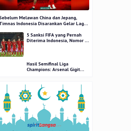
Sebelum Melawan China dan Jepang,
Timnas Indonesia Disarankan Gelar Laga
Uji Coba
5 Sanksi FIFA yang Pernah
Diterima Indonesia, Nomor 1
Terparah
Hasil Semifinal Liga
Champions: Arsenal Gigit
Jari, PSG Tantang Inter Milan
di Final