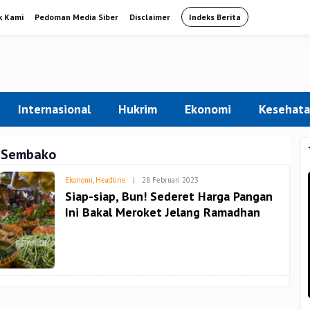
k Kami
Pedoman Media Siber
Disclaimer
Indeks Berita
Internasional
Hukrim
Ekonomi
Kesehat
 Sembako
Oleh
Ekonomi
,
Headline
|
28 Februari 2023
Admin
Siap-siap, Bun! Sederet Harga Pangan
Ini Bakal Meroket Jelang Ramadhan