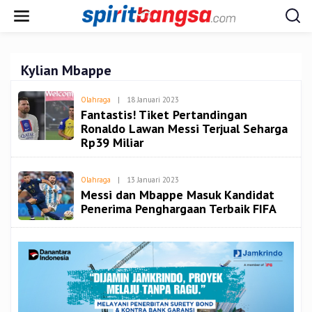
Lewati
ke
konten
Kylian Mbappe
Oleh
Olahraga
|
18 Januari 2023
Admin
Fantastis! Tiket Pertandingan
Ronaldo Lawan Messi Terjual Seharga
Rp39 Miliar
Oleh
Olahraga
|
13 Januari 2023
Admin
Messi dan Mbappe Masuk Kandidat
Penerima Penghargaan Terbaik FIFA