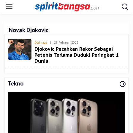
Lewati
ke
konten
Novak Djokovic
Oleh
Olahraga
|
28 Februari 2023
Admin
Djokovic Pecahkan Rekor Sebagai
Petenis Terlama Duduki Peringkat 1
Dunia
Tekno