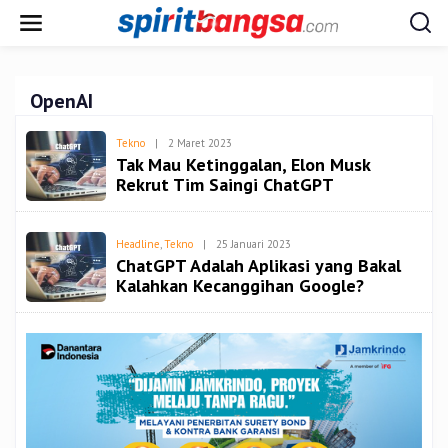
Lewati
ke
konten
OpenAI
Oleh
Tekno
|
2 Maret 2023
Admin
Tak Mau Ketinggalan, Elon Musk
Rekrut Tim Saingi ChatGPT
Oleh
Headline
,
Tekno
|
25 Januari 2023
Admin
ChatGPT Adalah Aplikasi yang Bakal
Kalahkan Kecanggihan Google?